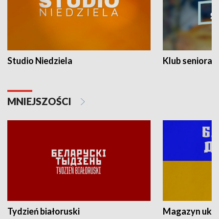
Studio Niedziela
Klub seniora
MNIEJSZOŚCI
Tydzień białoruski
Magazyn ukra