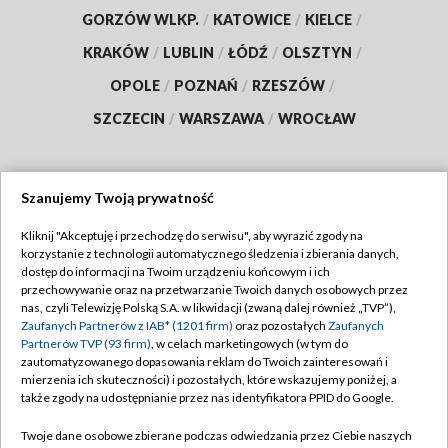
GORZÓW WLKP.
/
KATOWICE
/
KIELCE
/
KRAKÓW
/
LUBLIN
/
ŁÓDŹ
/
OLSZTYN
/
OPOLE
/
POZNAŃ
/
RZESZÓW
/
SZCZECIN
/
WARSZAWA
/
WROCŁAW
Szanujemy Twoją prywatność
Dołącz do nas:
Kliknij "Akceptuję i przechodzę do serwisu", aby wyrazić zgody na
korzystanie z technologii automatycznego śledzenia i zbierania danych,
TVP
dostęp do informacji na Twoim urządzeniu końcowym i ich
Abonament TVP
przechowywanie oraz na przetwarzanie Twoich danych osobowych przez
Regulamin TVP
nas, czyli Telewizję Polską S.A. w likwidacji (zwaną dalej również „TVP”),
Emisja w TVP
Polityka prywatności
Zaufanych Partnerów z IAB* (1201 firm)
oraz pozostałych
Zaufanych
Partnerów TVP (93 firm)
, w celach marketingowych (w tym do
Centrum informacji TVP
Moje zgody
zautomatyzowanego dopasowania reklam do Twoich zainteresowań i
mierzenia ich skuteczności) i pozostałych, które wskazujemy poniżej, a
Naziemna Telewizja Cyfrowa
Pomoc
także zgody na udostępnianie przez nas identyfikatora PPID do Google.
Sklep TVP
Biuro reklamy
Twoje dane osobowe zbierane podczas odwiedzania przez Ciebie naszych