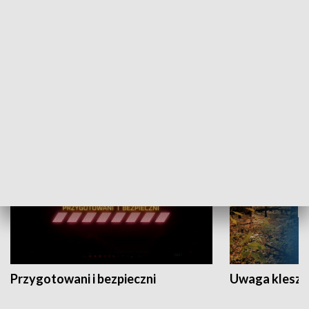
Grajmy Swoje
Białostocki Te
NAUKA I EDUKACJA
Przygotowani i bezpieczni
Uwaga kleszc