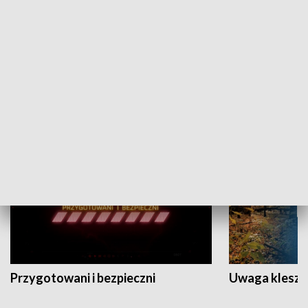
Grajmy Swoje
Białostocki Te
NAUKA I EDUKACJA
Przygotowani i bezpieczni
Uwaga kleszc