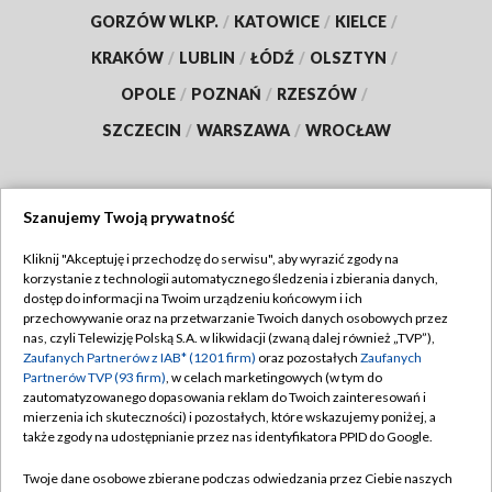
GORZÓW WLKP.
/
KATOWICE
/
KIELCE
/
KRAKÓW
/
LUBLIN
/
ŁÓDŹ
/
OLSZTYN
/
OPOLE
/
POZNAŃ
/
RZESZÓW
/
SZCZECIN
/
WARSZAWA
/
WROCŁAW
Szanujemy Twoją prywatność
Dołącz do nas:
Kliknij "Akceptuję i przechodzę do serwisu", aby wyrazić zgody na
korzystanie z technologii automatycznego śledzenia i zbierania danych,
TVP
dostęp do informacji na Twoim urządzeniu końcowym i ich
Abonament TVP
przechowywanie oraz na przetwarzanie Twoich danych osobowych przez
Regulamin TVP
nas, czyli Telewizję Polską S.A. w likwidacji (zwaną dalej również „TVP”),
Emisja w TVP
Polityka prywatności
Zaufanych Partnerów z IAB* (1201 firm)
oraz pozostałych
Zaufanych
Partnerów TVP (93 firm)
, w celach marketingowych (w tym do
Centrum informacji TVP
Moje zgody
zautomatyzowanego dopasowania reklam do Twoich zainteresowań i
mierzenia ich skuteczności) i pozostałych, które wskazujemy poniżej, a
Naziemna Telewizja Cyfrowa
Pomoc
także zgody na udostępnianie przez nas identyfikatora PPID do Google.
Sklep TVP
Biuro reklamy
Twoje dane osobowe zbierane podczas odwiedzania przez Ciebie naszych