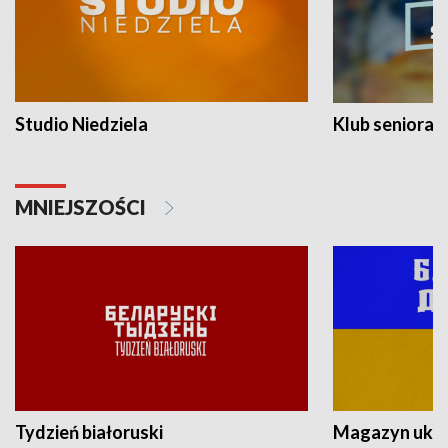
Studio Niedziela
Klub seniora
MNIEJSZOŚCI
Tydzień białoruski
Magazyn ukra