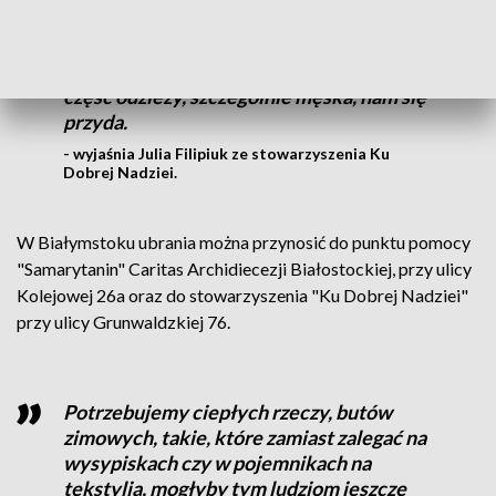
Zazwyczaj, kiedy taka osoba do nas trafia,
to tak naprawdę potrzebuje wszystkiego,
potrzebuje całkowicie się przebrać. Każda
część odzieży, szczególnie męska, nam się
przyda.
- wyjaśnia Julia Filipiuk ze stowarzyszenia Ku
Dobrej Nadziei.
W Białymstoku ubrania można przynosić do punktu pomocy
"Samarytanin" Caritas Archidiecezji Białostockiej, przy ulicy
Kolejowej 26a oraz do stowarzyszenia "Ku Dobrej Nadziei"
przy ulicy Grunwaldzkiej 76.
Potrzebujemy ciepłych rzeczy, butów
zimowych, takie, które zamiast zalegać na
wysypiskach czy w pojemnikach na
tekstylia, mogłyby tym ludziom jeszcze