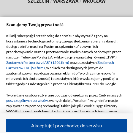
SZCZECIN
/
WARSZAWA
/
WROCŁAW
Szanujemy Twoją prywatność
Dołącz do nas:
Kliknij "Akceptuję i przechodzę do serwisu", aby wyrazić zgody na
korzystanie z technologii automatycznego śledzenia i zbierania danych,
TVP
dostęp do informacji na Twoim urządzeniu końcowym i ich
Abonament TVP
przechowywanie oraz na przetwarzanie Twoich danych osobowych przez
Regulamin TVP
nas, czyli Telewizję Polską S.A. w likwidacji (zwaną dalej również „TVP”),
Emisja w TVP
Polityka prywatności
Zaufanych Partnerów z IAB* (1201 firm)
oraz pozostałych
Zaufanych
Partnerów TVP (93 firm)
, w celach marketingowych (w tym do
Centrum informacji TVP
Moje zgody
zautomatyzowanego dopasowania reklam do Twoich zainteresowań i
mierzenia ich skuteczności) i pozostałych, które wskazujemy poniżej, a
Naziemna Telewizja Cyfrowa
Pomoc
także zgody na udostępnianie przez nas identyfikatora PPID do Google.
Sklep TVP
Biuro reklamy
Twoje dane osobowe zbierane podczas odwiedzania przez Ciebie naszych
Rada Programowa
Kontakt
poszczególnych serwisów
zwanych dalej „Portalem”, w tym informacje
zapisywane za pomocą technologii takich jak: pliki cookie, sygnalizatory
System NOS
WWW lub innych podobnych technologii umożliwiających świadczenie
dopasowanych i bezpiecznych usług, personalizację treści oraz reklam,
Informacje o nadawcy
Kanały
udostępnianie funkcji mediów społecznościowych oraz analizowanie
Akceptuję i przechodzę do serwisu
ruchu w Internecie.
Program dla prasy