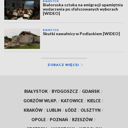
BIAŁYSTOK
Białoruska sztuka na emigracji upamiętnia
wydarzenia po sfałszowanych wyborach
[WIDEO]
BIAŁYSTOK
Skutki nawałnicy w Podlaskiem [WIDEO]
ZOBACZ WIĘCEJ
BIAŁYSTOK
/
BYDGOSZCZ
/
GDAŃSK
/
GORZÓW WLKP.
/
KATOWICE
/
KIELCE
/
KRAKÓW
/
LUBLIN
/
ŁÓDŹ
/
OLSZTYN
/
OPOLE
/
POZNAŃ
/
RZESZÓW
/