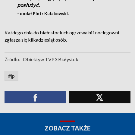
posłużyć.
- dodał Piotr Kułakowski.
Każdego dnia do białostockich ogrzewalni i noclegowni
zgłasza się kilkadziesiąt osób.
Źródło:
Obiektyw TVP3 Białystok
#jp
ZOBACZ TAKŻE