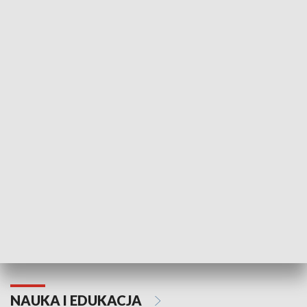
Żyjący Kościół
Usłyszeć Ewa
KULTURA I SZTUKA
Grajmy Swoje
Białostocki Te
NAUKA I EDUKACJA