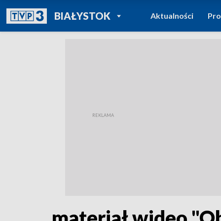
POWRÓT DO
BIAŁYSTOK
Aktualności
Pr
TVP REGIONY
materiał wideo "O