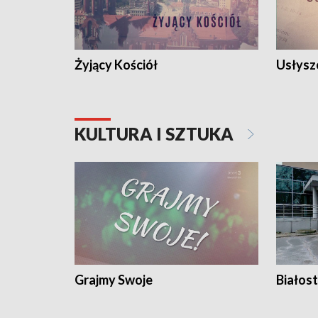
Żyjący Kościół
Usłysz
KULTURA I SZTUKA
Grajmy Swoje
Białost