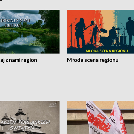
j z nami region
Młoda scena regionu