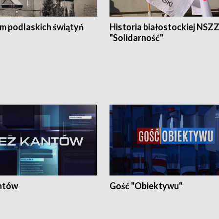
em podlaskich świątyń
Historia białostockiej NSZ
"Solidarność"
ntów
Gość "Obiektywu"