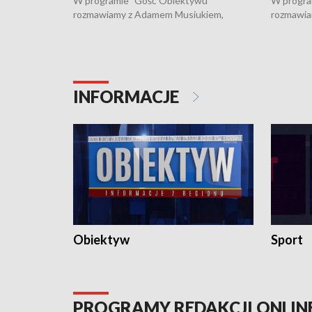
W programie "Gość Obiektywu"
W progra
rozmawiamy z Adamem Musiukiem,
rozmawia
podlaskim wojewódzkim konserwatorem
Towarzys
zabytków o kondycji zabytków w regionie
wsparcia 
i naborze wniosków na prace
działani
konserwatorskie.
Pokrzywd
INFORMACJE
Obiektyw
Sport
PROGRAMY REDAKCJI ONLIN