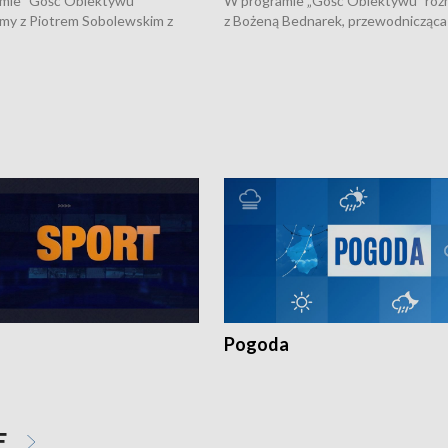
mie "Gość Obiektywu"
W programie „Gość Obiektywu” ro
my z Piotrem Sobolewskim z
z Bożeną Bednarek, przewodnicząca
twa Amickus o możliwościach
Białostockiej Rady Seniorów, o walc
osób dotkniętych przemocą i
samotnością, pomysłach na to jak
u Ośrodka Pomocy Osobom
wyciągać osoby starsze z domów i j
zonym Przestępstwem.
ważne jest to by nie były same.
Pogoda
E