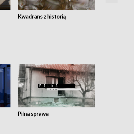
Z
Kwadrans z historią
Kartki z kal
Pilna sprawa