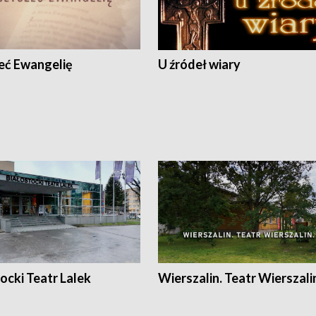
eć Ewangelię
U źródeł wiary
ocki Teatr Lalek
Wierszalin. Teatr Wierszali