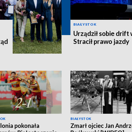
BIAŁYSTOK
Urządził sobie drift
ząd
Stracił prawo jazdy
TOK
BIAŁYSTOK
llonia pokonała
Zmarł ojciec Jan Andrz