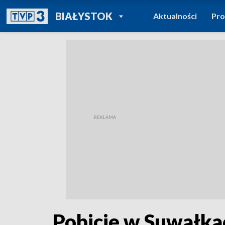
POWRÓT DO
BIAŁYSTOK
Aktualności
Pr
TVP REGIONY
Pobicie w Suwałkach