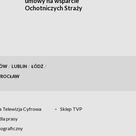
umowy na wsparcie
Ochotniczych Straży
Pożarnych [WIDEO]
KÓW
/
LUBLIN
/
ŁÓDŹ
/
ROCŁAW
 Telewizja Cyfrowa
Sklep TVP
la prasy
tograficzny