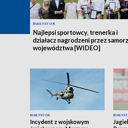
BIAŁYSTOK
Najlepsi sportowcy, trenerka i
działacz nagrodzeni przez samor
województwa [WIDEO]
BIAŁYSTOK
BIAŁYS
Incydent z wojskowym
Jagie