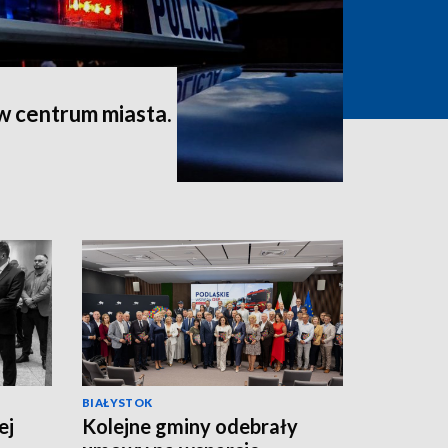
 w centrum miasta.
BIAŁYSTOK
ej
Kolejne gminy odebrały