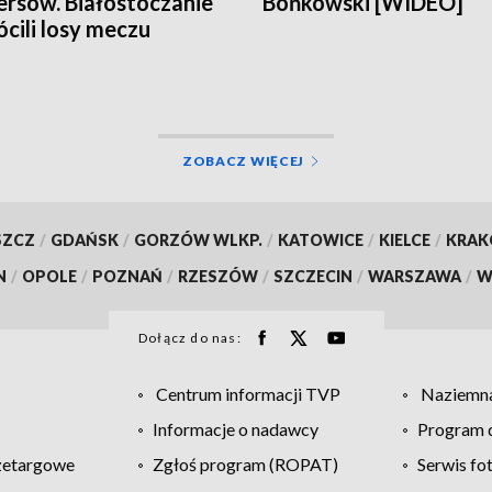
rsów. Białostoczanie
Bońkowski [WIDEO]
cili losy meczu
ZOBACZ WIĘCEJ
SZCZ
/
GDAŃSK
/
GORZÓW WLKP.
/
KATOWICE
/
KIELCE
/
KRA
N
/
OPOLE
/
POZNAŃ
/
RZESZÓW
/
SZCZECIN
/
WARSZAWA
/
W
Dołącz do nas:
Centrum informacji TVP
Naziemna
Informacje o nadawcy
Program d
zetargowe
Zgłoś program (ROPAT)
Serwis fo