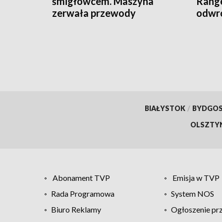
śmigłowcem. Maszyna
Range
zerwała przewody
odwró
energetyczne [WIDEO]
BIAŁYSTOK
/
BYDGO
OLSZTY
Abonament TVP
Emisja w TVP
Rada Programowa
System NOS
Biuro Reklamy
Ogłoszenie pr