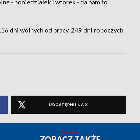
ne - poniedziałek i wtorek - da nam to
16 dni wolnych od pracy, 249 dni roboczych
UDOSTĘPNIJ NA X
ZOBACZ TAKŻE