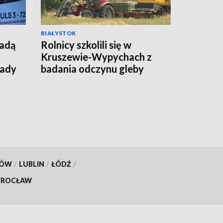
BIAŁYSTOK
jadą
Rolnicy szkolili się w
Kruszewie-Wypychach z
łady
badania odczynu gleby
[WIDEO]
KÓW
/
LUBLIN
/
ŁÓDŹ
/
ROCŁAW