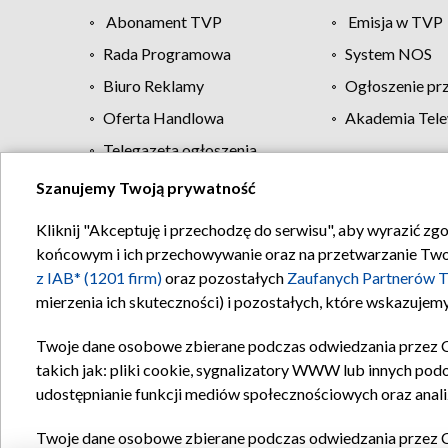
Abonament TVP
Emisja w TVP
Rada Programowa
System NOS
Biuro Reklamy
Ogłoszenie pr
Oferta Handlowa
Akademia Tele
Telegazeta ogłoszenia
Szanujemy Twoją prywatność
Regulamin TVP
Kliknij "Akceptuję i przechodzę do serwisu", aby wyrazić zg
końcowym i ich przechowywanie oraz na przetwarzanie Twoich
z IAB* (1201 firm)
oraz pozostałych
Zaufanych Partnerów T
mierzenia ich skuteczności) i pozostałych, które wskazujemy
Twoje dane osobowe zbierane podczas odwiedzania przez 
takich jak: pliki cookie, sygnalizatory WWW lub innych pod
udostępnianie funkcji mediów społecznościowych oraz anali
Twoje dane osobowe zbierane podczas odwiedzania przez 