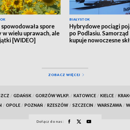
TOK
BIAŁYSTOK
a spowodowała spore
Hybrydowe pociągi po
y w wielu uprawach, ale
po Podlasiu. Samorząd
jątki [WIDEO]
kupuje nowoczesne sk
za 118 mln zł [WIDEO]
ZOBACZ WIĘCEJ
SZCZ
/
GDAŃSK
/
GORZÓW WLKP.
/
KATOWICE
/
KIELCE
/
KRA
N
/
OPOLE
/
POZNAŃ
/
RZESZÓW
/
SZCZECIN
/
WARSZAWA
/
W
Dołącz do nas: