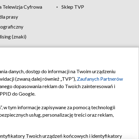
 Telewizja Cyfrowa
Sklep TVP
la prasy
tograficzny
sing (znaki)
klamy
Kontakt
rania danych, dostęp do informacji na Twoim urządzeniu
idacji (zwaną dalej również „TVP”),
Zaufanych Partnerów
anego dopasowania reklam do Twoich zainteresowań i
a PPID do Google.
”, w tym informacje zapisywane za pomocą technologii
zpiecznych usług, personalizację treści oraz reklam,
identyfikatory Twoich urządzeń końcowych i identyfikatory