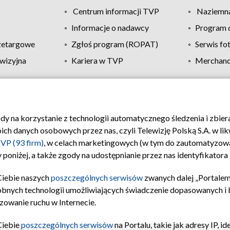
Centrum informacji TVP
Naziemna
Informacje o nadawcy
Program d
zetargowe
Zgłoś program (ROPAT)
Serwis fo
wizyjna
Kariera w TVP
Merchandi
Polityka prywatności
Moje zgody
Pomoc
Biuro re
ody na korzystanie z technologii automatycznego śledzenia i zbie
 danych osobowych przez nas, czyli Telewizję Polską S.A. w likw
VP (93 firm)
, w celach marketingowych (w tym do zautomatyzow
 poniżej, a także zgody na udostępnianie przez nas identyfikator
Ciebie naszych
poszczególnych serwisów
zwanych dalej „Portalem
obnych technologii umożliwiających świadczenie dopasowanych i be
zowanie ruchu w Internecie.
Ciebie
poszczególnych serwisów
na Portalu, takie jak adresy IP, 