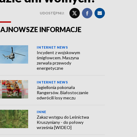
UDOSTĘPNIJ:
AJNOWSZE INFORMACJE
INTERNET NEWS
Incydent z wojskowym
śmigłowcem. Maszyna
zerwała przewody
energetyczne
INTERNET NEWS
Jagiellonia pokonała
Rangersów. Białostoczanie
odwrócili losy meczu
INNE
Zakaz wstępu do Leśnictwa
Kruszyniany - do połowy
września [WIDEO]