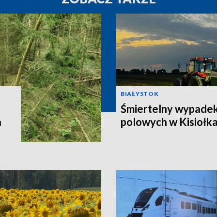
BIAŁYSTOK
Śmiertelny wypadek
a
polowych w Kisiołk