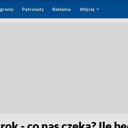
ogramy
Patronaty
Reklama
Więcej
rok - co nas czeka? Ile b