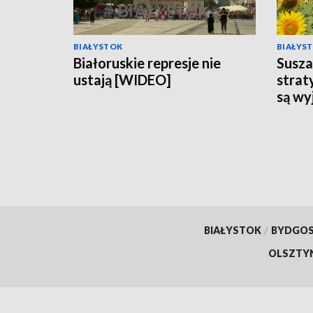
BIAŁYSTOK
BIAŁYS
Białoruskie represje nie
Susz
ustają [WIDEO]
strat
są wy
BIAŁYSTOK
/
BYDGO
OLSZTY