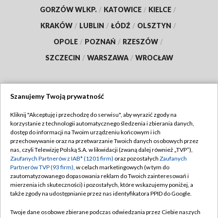
GORZÓW WLKP.
/
KATOWICE
/
KIELCE
/
KRAKÓW
/
LUBLIN
/
ŁÓDŹ
/
OLSZTYN
/
OPOLE
/
POZNAŃ
/
RZESZÓW
/
SZCZECIN
/
WARSZAWA
/
WROCŁAW
Szanujemy Twoją prywatność
Dołącz do nas:
Kliknij "Akceptuję i przechodzę do serwisu", aby wyrazić zgody na
korzystanie z technologii automatycznego śledzenia i zbierania danych,
TVP
dostęp do informacji na Twoim urządzeniu końcowym i ich
Abonament TVP
przechowywanie oraz na przetwarzanie Twoich danych osobowych przez
Regulamin TVP
nas, czyli Telewizję Polską S.A. w likwidacji (zwaną dalej również „TVP”),
Emisja w TVP
Polityka prywatności
Zaufanych Partnerów z IAB* (1201 firm)
oraz pozostałych
Zaufanych
Partnerów TVP (93 firm)
, w celach marketingowych (w tym do
Centrum informacji TVP
Moje zgody
zautomatyzowanego dopasowania reklam do Twoich zainteresowań i
mierzenia ich skuteczności) i pozostałych, które wskazujemy poniżej, a
Naziemna Telewizja Cyfrowa
Pomoc
także zgody na udostępnianie przez nas identyfikatora PPID do Google.
Sklep TVP
Biuro reklamy
Twoje dane osobowe zbierane podczas odwiedzania przez Ciebie naszych