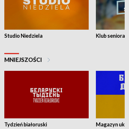
Studio Niedziela
Klub seniora
MNIEJSZOŚCI
Tydzień białoruski
Magazyn ukra