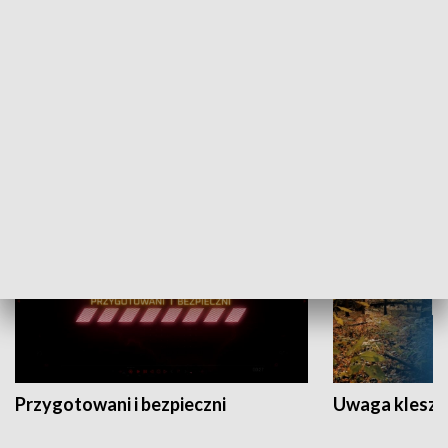
Grajmy Swoje
Białostocki Te
NAUKA I EDUKACJA
Przygotowani i bezpieczni
Uwaga kleszc