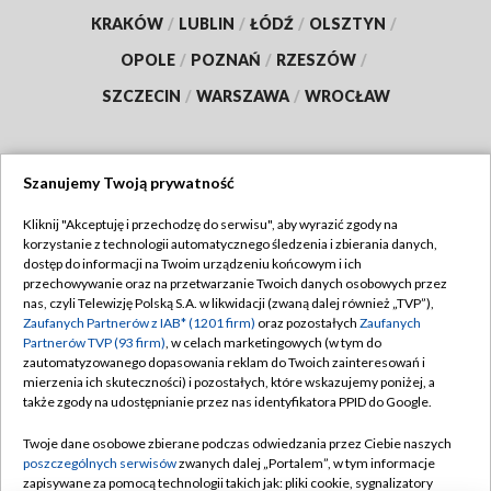
KRAKÓW
/
LUBLIN
/
ŁÓDŹ
/
OLSZTYN
/
OPOLE
/
POZNAŃ
/
RZESZÓW
/
SZCZECIN
/
WARSZAWA
/
WROCŁAW
Szanujemy Twoją prywatność
Dołącz do nas:
Kliknij "Akceptuję i przechodzę do serwisu", aby wyrazić zgody na
korzystanie z technologii automatycznego śledzenia i zbierania danych,
TVP
dostęp do informacji na Twoim urządzeniu końcowym i ich
Abonament TVP
przechowywanie oraz na przetwarzanie Twoich danych osobowych przez
Regulamin TVP
nas, czyli Telewizję Polską S.A. w likwidacji (zwaną dalej również „TVP”),
Emisja w TVP
Polityka prywatności
Zaufanych Partnerów z IAB* (1201 firm)
oraz pozostałych
Zaufanych
Partnerów TVP (93 firm)
, w celach marketingowych (w tym do
Centrum informacji TVP
Moje zgody
zautomatyzowanego dopasowania reklam do Twoich zainteresowań i
mierzenia ich skuteczności) i pozostałych, które wskazujemy poniżej, a
Naziemna Telewizja Cyfrowa
Pomoc
także zgody na udostępnianie przez nas identyfikatora PPID do Google.
Sklep TVP
Biuro reklamy
Twoje dane osobowe zbierane podczas odwiedzania przez Ciebie naszych
Rada Programowa
Kontakt
poszczególnych serwisów
zwanych dalej „Portalem”, w tym informacje
zapisywane za pomocą technologii takich jak: pliki cookie, sygnalizatory