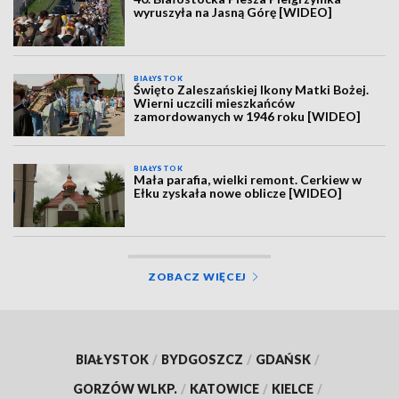
wyruszyła na Jasną Górę [WIDEO]
BIAŁYSTOK
Święto Zaleszańskiej Ikony Matki Bożej.
Wierni uczcili mieszkańców
zamordowanych w 1946 roku [WIDEO]
BIAŁYSTOK
Mała parafia, wielki remont. Cerkiew w
Ełku zyskała nowe oblicze [WIDEO]
ZOBACZ WIĘCEJ
BIAŁYSTOK
/
BYDGOSZCZ
/
GDAŃSK
/
GORZÓW WLKP.
/
KATOWICE
/
KIELCE
/