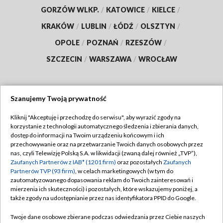
GORZÓW WLKP.
/
KATOWICE
/
KIELCE
/
KRAKÓW
/
LUBLIN
/
ŁÓDŹ
/
OLSZTYN
/
OPOLE
/
POZNAŃ
/
RZESZÓW
/
SZCZECIN
/
WARSZAWA
/
WROCŁAW
Szanujemy Twoją prywatność
Dołącz do nas:
Kliknij "Akceptuję i przechodzę do serwisu", aby wyrazić zgody na
korzystanie z technologii automatycznego śledzenia i zbierania danych,
TVP
dostęp do informacji na Twoim urządzeniu końcowym i ich
Abonament TVP
przechowywanie oraz na przetwarzanie Twoich danych osobowych przez
Regulamin TVP
nas, czyli Telewizję Polską S.A. w likwidacji (zwaną dalej również „TVP”),
Emisja w TVP
Polityka prywatności
Zaufanych Partnerów z IAB* (1201 firm)
oraz pozostałych
Zaufanych
Partnerów TVP (93 firm)
, w celach marketingowych (w tym do
Centrum informacji TVP
Moje zgody
zautomatyzowanego dopasowania reklam do Twoich zainteresowań i
mierzenia ich skuteczności) i pozostałych, które wskazujemy poniżej, a
Naziemna Telewizja Cyfrowa
Pomoc
także zgody na udostępnianie przez nas identyfikatora PPID do Google.
Sklep TVP
Biuro reklamy
Twoje dane osobowe zbierane podczas odwiedzania przez Ciebie naszych