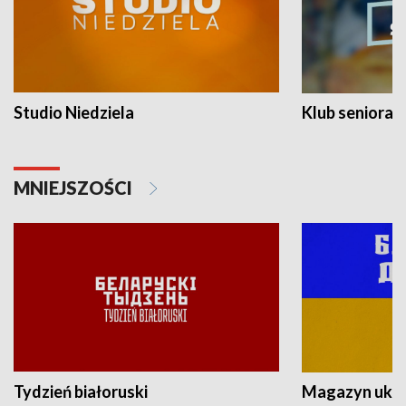
Studio Niedziela
Klub seniora
MNIEJSZOŚCI
Tydzień białoruski
Magazyn ukra