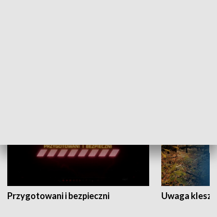
Grajmy Swoje
Białostocki Te
NAUKA I EDUKACJA
Przygotowani i bezpieczni
Uwaga kleszc