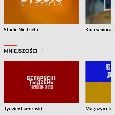
Studio Niedziela
Klub seniora
MNIEJSZOŚCI
Tydzień białoruski
Magazyn ukra