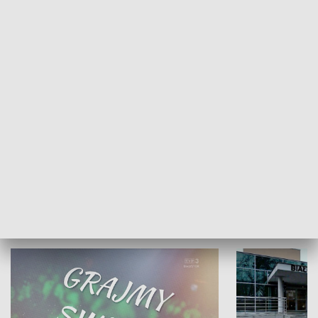
RELIGIJNE
Żyjący Kościół
Usłyszeć Ewa
KULTURA I SZTUKA