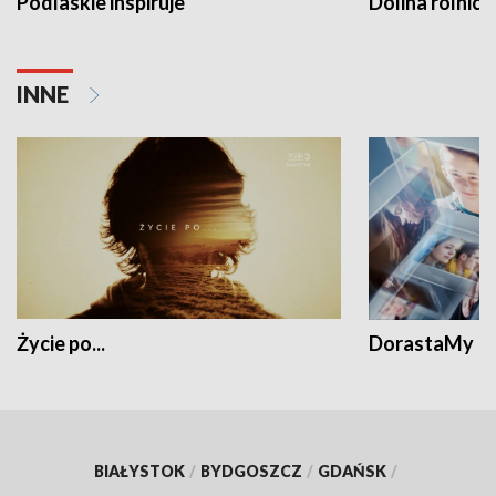
Podlaskie inspiruje
Dolina rolnicz
INNE
Życie po...
DorastaMy
BIAŁYSTOK
/
BYDGOSZCZ
/
GDAŃSK
/