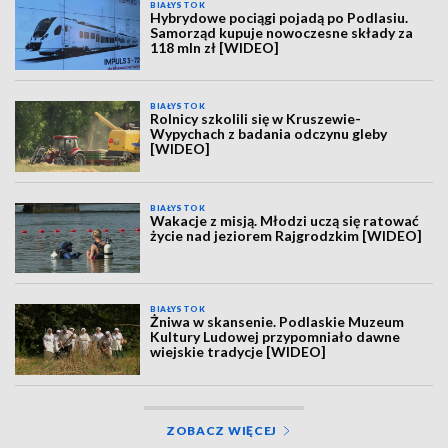
BIAŁYSTOK
Hybrydowe pociągi pojadą po Podlasiu.
Samorząd kupuje nowoczesne składy za
118 mln zł [WIDEO]
BIAŁYSTOK
Rolnicy szkolili się w Kruszewie-
Wypychach z badania odczynu gleby
[WIDEO]
BIAŁYSTOK
Wakacje z misją. Młodzi uczą się ratować
życie nad jeziorem Rajgrodzkim [WIDEO]
BIAŁYSTOK
Żniwa w skansenie. Podlaskie Muzeum
Kultury Ludowej przypomniało dawne
wiejskie tradycje [WIDEO]
ZOBACZ WIĘCEJ