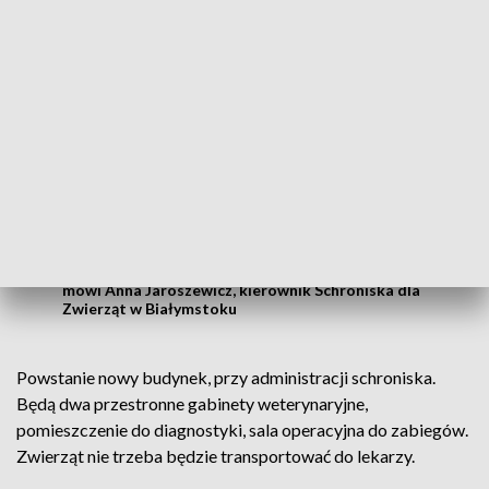
powstanie szpital dla zwierząt.
Szpital to są po prostu pomieszczenia przy
gabinecie weterynaryjnym, w budynku
gabinetu weterynaryjnego, w którym są
boksy szpitalne, ogrzewane, jasne, gdzie
zwierzęta po przeprowadzonych
zabiegach będą mogły spokojnie do siebie
dochodzić.
mówi Anna Jaroszewicz, kierownik Schroniska dla
Zwierząt w Białymstoku
Powstanie nowy budynek, przy administracji schroniska.
Będą dwa przestronne gabinety weterynaryjne,
pomieszczenie do diagnostyki, sala operacyjna do zabiegów.
Zwierząt nie trzeba będzie transportować do lekarzy.