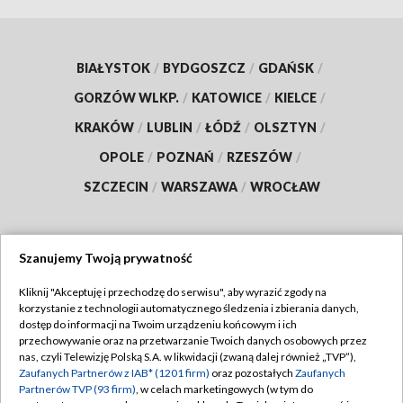
BIAŁYSTOK
/
BYDGOSZCZ
/
GDAŃSK
/
GORZÓW WLKP.
/
KATOWICE
/
KIELCE
/
KRAKÓW
/
LUBLIN
/
ŁÓDŹ
/
OLSZTYN
/
OPOLE
/
POZNAŃ
/
RZESZÓW
/
SZCZECIN
/
WARSZAWA
/
WROCŁAW
Szanujemy Twoją prywatność
Dołącz do nas:
Kliknij "Akceptuję i przechodzę do serwisu", aby wyrazić zgody na
korzystanie z technologii automatycznego śledzenia i zbierania danych,
TVP
dostęp do informacji na Twoim urządzeniu końcowym i ich
Abonament TVP
przechowywanie oraz na przetwarzanie Twoich danych osobowych przez
Regulamin TVP
nas, czyli Telewizję Polską S.A. w likwidacji (zwaną dalej również „TVP”),
Emisja w TVP
Polityka prywatności
Zaufanych Partnerów z IAB* (1201 firm)
oraz pozostałych
Zaufanych
Partnerów TVP (93 firm)
, w celach marketingowych (w tym do
Centrum informacji TVP