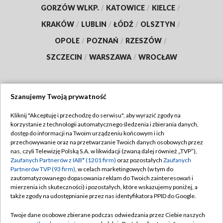
GORZÓW WLKP.
/
KATOWICE
/
KIELCE
/
KRAKÓW
/
LUBLIN
/
ŁÓDŹ
/
OLSZTYN
/
OPOLE
/
POZNAŃ
/
RZESZÓW
/
SZCZECIN
/
WARSZAWA
/
WROCŁAW
Szanujemy Twoją prywatność
Dołącz do nas:
Kliknij "Akceptuję i przechodzę do serwisu", aby wyrazić zgody na
korzystanie z technologii automatycznego śledzenia i zbierania danych,
TVP
dostęp do informacji na Twoim urządzeniu końcowym i ich
Abonament TVP
przechowywanie oraz na przetwarzanie Twoich danych osobowych przez
Regulamin TVP
nas, czyli Telewizję Polską S.A. w likwidacji (zwaną dalej również „TVP”),
Emisja w TVP
Polityka prywatności
Zaufanych Partnerów z IAB* (1201 firm)
oraz pozostałych
Zaufanych
Partnerów TVP (93 firm)
, w celach marketingowych (w tym do
Centrum informacji TVP
Moje zgody
zautomatyzowanego dopasowania reklam do Twoich zainteresowań i
mierzenia ich skuteczności) i pozostałych, które wskazujemy poniżej, a
Naziemna Telewizja Cyfrowa
Pomoc
także zgody na udostępnianie przez nas identyfikatora PPID do Google.
Sklep TVP
Biuro reklamy
Twoje dane osobowe zbierane podczas odwiedzania przez Ciebie naszych
Rada Programowa