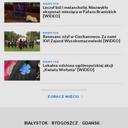
BIAŁYSTOK
Leczył ból i melancholię. Niezwykły
eksponat miesiąca w Pałacu Branickich
[WIDEO]
BIAŁYSTOK
Renesans ożył w Ciechanowcu. Za nami
XVI Zajazd Wysokomazowiecki [WIDEO]
BIAŁYSTOK
Lokalna odsłona ogólnopolskiej akcji
„Kwiaty Wołynia” [WIDEO]
ZOBACZ WIĘCEJ
BIAŁYSTOK
/
BYDGOSZCZ
/
GDAŃSK
/