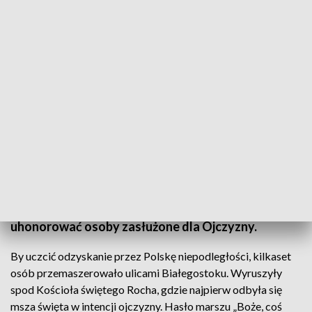
Ulicami Białegostoku przeszedł 15. Marsz Niepodległości/ fot.TVP3 Białystok
15. Marsz Niepodległości to wspólna inicjatywa
środowisk prawicowych, konserwatywnych,
katolickich i narodowych. Ma upamiętniać jedno z
najważniejszych wydarzeń w historii Polski i
uhonorować osoby zasłużone dla Ojczyzny.
By uczcić odzyskanie przez Polskę niepodległości, kilkaset
osób przemaszerowało ulicami Białegostoku. Wyruszyły
spod Kościoła świętego Rocha, gdzie najpierw odbyła się
msza święta w intencji ojczyzny. Hasło marszu „Boże, coś