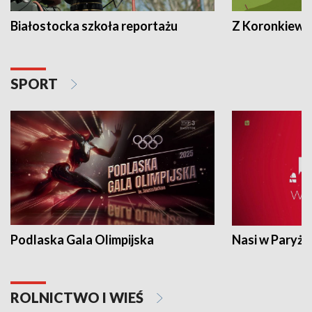
Białostocka szkoła reportażu
Z Koronkiewic
SPORT
Podlaska Gala Olimpijska
Nasi w Paryżu
ROLNICTWO I WIEŚ