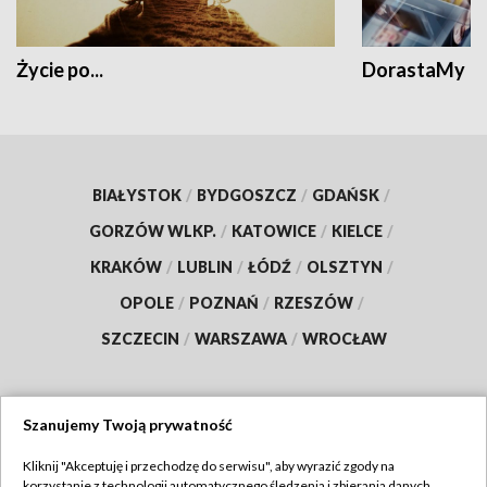
Życie po...
DorastaMy
BIAŁYSTOK
/
BYDGOSZCZ
/
GDAŃSK
/
GORZÓW WLKP.
/
KATOWICE
/
KIELCE
/
KRAKÓW
/
LUBLIN
/
ŁÓDŹ
/
OLSZTYN
/
OPOLE
/
POZNAŃ
/
RZESZÓW
/
SZCZECIN
/
WARSZAWA
/
WROCŁAW
Szanujemy Twoją prywatność
Dołącz do nas:
Kliknij "Akceptuję i przechodzę do serwisu", aby wyrazić zgody na
korzystanie z technologii automatycznego śledzenia i zbierania danych,