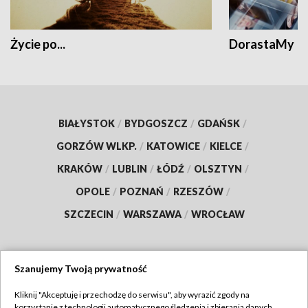
Życie po...
DorastaMy
BIAŁYSTOK
/
BYDGOSZCZ
/
GDAŃSK
/
GORZÓW WLKP.
/
KATOWICE
/
KIELCE
/
KRAKÓW
/
LUBLIN
/
ŁÓDŹ
/
OLSZTYN
/
OPOLE
/
POZNAŃ
/
RZESZÓW
/
SZCZECIN
/
WARSZAWA
/
WROCŁAW
Szanujemy Twoją prywatność
Dołącz do nas:
Kliknij "Akceptuję i przechodzę do serwisu", aby wyrazić zgody na
korzystanie z technologii automatycznego śledzenia i zbierania danych,