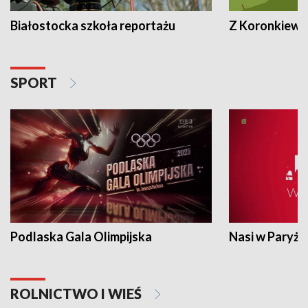
Białostocka szkoła reportażu
Z Koronkiewic
SPORT
Podlaska Gala Olimpijska
Nasi w Paryżu
ROLNICTWO I WIEŚ