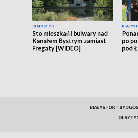
BIAŁYSTOK
BIAŁYS
Sto mieszkań i bulwary nad
Ponad
Kanałem Bystrym zamiast
po po
Fregaty [WIDEO]
pod 
BIAŁYSTOK
/
BYDGO
OLSZTY