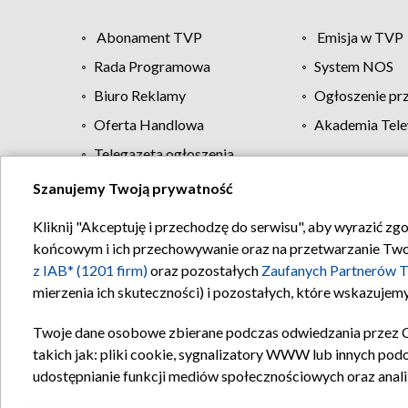
Abonament TVP
Emisja w TVP
Rada Programowa
System NOS
Biuro Reklamy
Ogłoszenie pr
Oferta Handlowa
Akademia Tele
Telegazeta ogłoszenia
Szanujemy Twoją prywatność
Regulamin TVP
Kliknij "Akceptuję i przechodzę do serwisu", aby wyrazić zg
końcowym i ich przechowywanie oraz na przetwarzanie Twoich
z IAB* (1201 firm)
oraz pozostałych
Zaufanych Partnerów T
mierzenia ich skuteczności) i pozostałych, które wskazujemy
Twoje dane osobowe zbierane podczas odwiedzania przez 
takich jak: pliki cookie, sygnalizatory WWW lub innych pod
udostępnianie funkcji mediów społecznościowych oraz anali