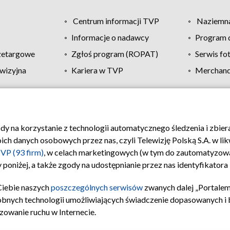
Centrum informacji TVP
Naziemna
Informacje o nadawcy
Program d
zetargowe
Zgłoś program (ROPAT)
Serwis fo
wizyjna
Kariera w TVP
Merchandi
Polityka prywatności
Moje zgody
Pomoc
Biuro re
ody na korzystanie z technologii automatycznego śledzenia i zbie
 danych osobowych przez nas, czyli Telewizję Polską S.A. w likw
VP (93 firm)
, w celach marketingowych (w tym do zautomatyzow
 poniżej, a także zgody na udostępnianie przez nas identyfikator
Ciebie naszych
poszczególnych serwisów
zwanych dalej „Portalem
obnych technologii umożliwiających świadczenie dopasowanych i be
zowanie ruchu w Internecie.