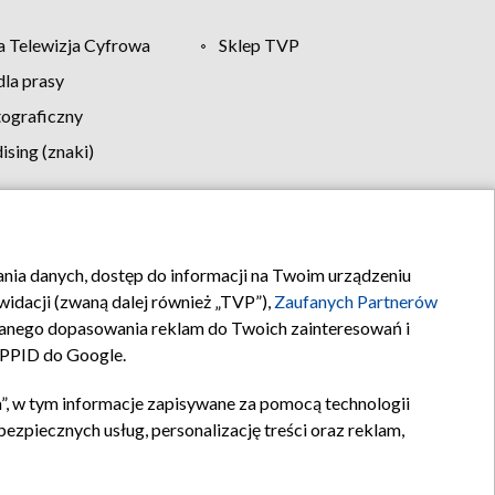
 Telewizja Cyfrowa
Sklep TVP
la prasy
tograficzny
sing (znaki)
klamy
Kontakt
rania danych, dostęp do informacji na Twoim urządzeniu
idacji (zwaną dalej również „TVP”),
Zaufanych Partnerów
anego dopasowania reklam do Twoich zainteresowań i
a PPID do Google.
”, w tym informacje zapisywane za pomocą technologii
zpiecznych usług, personalizację treści oraz reklam,