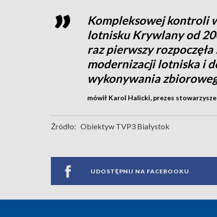
Kompleksowej kontroli ws
lotnisku Krywlany od 2
raz pierwszy rozpoczęła 
modernizacji lotniska i 
wykonywania zbiorowego
mówił Karol Halicki, prezes stowarzysze
Źródło:
Obiektyw TVP3 Białystok
UDOSTĘPNIJ NA FACEBOOKU