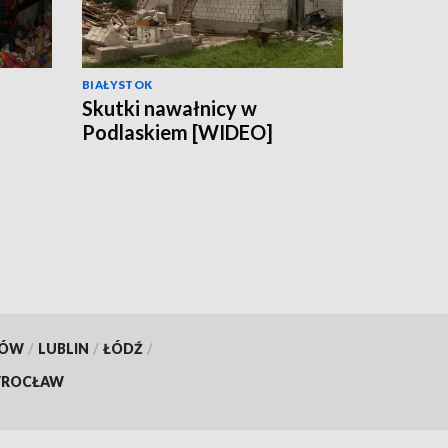
BIAŁYSTOK
Skutki nawałnicy w
Podlaskiem [WIDEO]
ach
KÓW
/
LUBLIN
/
ŁÓDŹ
/
ROCŁAW