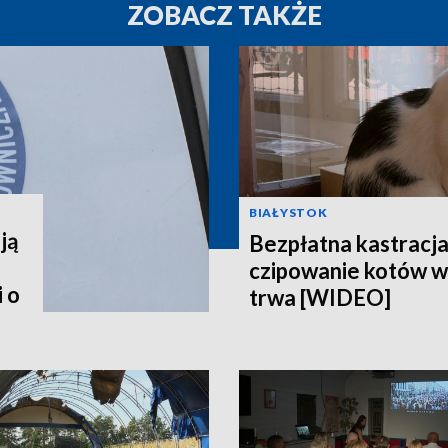
ZOBACZ TAKŻE
BIAŁYSTOK
ją
Bezpłatna kastracja,
czipowanie kotów w
 o
trwa [WIDEO]