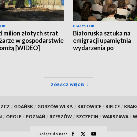
TOK
BIAŁYSTOK
 milion złotych strat
Białoruska sztuka na
żarze w gospodarstwie
emigracji upamiętnia
Łomżą [WIDEO]
wydarzenia po
sfałszowanych wybor
[WIDEO]
ZOBACZ WIĘCEJ
SZCZ
/
GDAŃSK
/
GORZÓW WLKP.
/
KATOWICE
/
KIELCE
/
KRA
N
/
OPOLE
/
POZNAŃ
/
RZESZÓW
/
SZCZECIN
/
WARSZAWA
/
W
Dołącz do nas: