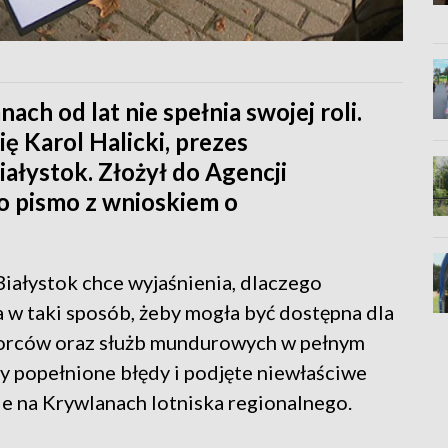
ach od lat nie spełnia swojej roli.
ę Karol Halicki, prezes
ałystok. Złożył do Agencji
 pismo z wnioskiem o
iałystok chce wyjaśnienia, dlaczego
ła w taki sposób, żeby mogła być dostępna dla
iorców oraz służb mundurowych w pełnym
ły popełnione błędy i podjęte niewłaściwe
e na Krywlanach lotniska regionalnego.