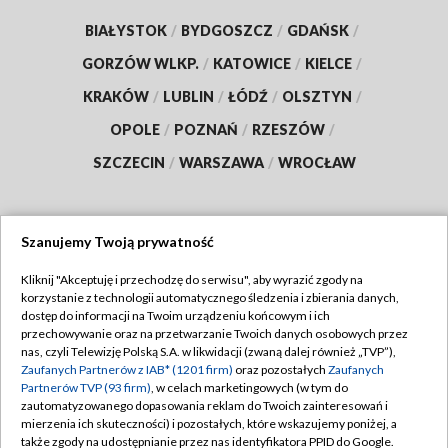
BIAŁYSTOK
/
BYDGOSZCZ
/
GDAŃSK
/
GORZÓW WLKP.
/
KATOWICE
/
KIELCE
/
KRAKÓW
/
LUBLIN
/
ŁÓDŹ
/
OLSZTYN
/
OPOLE
/
POZNAŃ
/
RZESZÓW
/
SZCZECIN
/
WARSZAWA
/
WROCŁAW
Szanujemy Twoją prywatność
Dołącz do nas:
Kliknij "Akceptuję i przechodzę do serwisu", aby wyrazić zgody na
korzystanie z technologii automatycznego śledzenia i zbierania danych,
TVP
dostęp do informacji na Twoim urządzeniu końcowym i ich
Abonament TVP
przechowywanie oraz na przetwarzanie Twoich danych osobowych przez
Regulamin TVP
nas, czyli Telewizję Polską S.A. w likwidacji (zwaną dalej również „TVP”),
Emisja w TVP
Polityka prywatności
Zaufanych Partnerów z IAB* (1201 firm)
oraz pozostałych
Zaufanych
Partnerów TVP (93 firm)
, w celach marketingowych (w tym do
Centrum informacji TVP
Moje zgody
zautomatyzowanego dopasowania reklam do Twoich zainteresowań i
mierzenia ich skuteczności) i pozostałych, które wskazujemy poniżej, a
Naziemna Telewizja Cyfrowa
Pomoc
także zgody na udostępnianie przez nas identyfikatora PPID do Google.