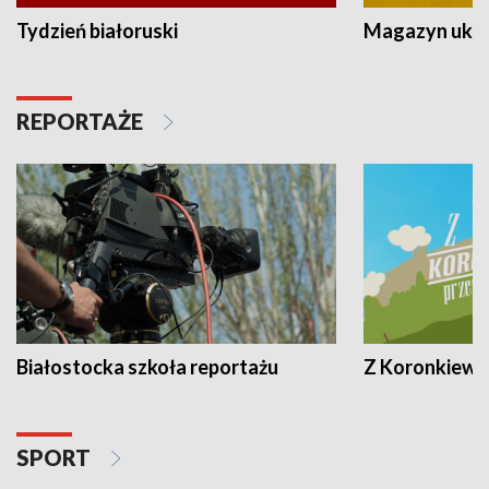
Tydzień białoruski
Magazyn ukra
REPORTAŻE
Białostocka szkoła reportażu
Z Koronkiewic
SPORT