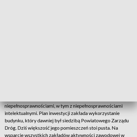
Władze powiatu nie przypuszczały jednak, że uda się dostać
tak duże dofinansowanie. W zakładzie powstanie pralnia, w
której pracę znajdzie 30 osób.
Będzie służył i świadczył usługi, między
innymi dla naszych szpitali, ale też innych
podmiotów. Niedaleko jest Augustów, a
tam jest wiele wiele podmiotów, którym
będzie mógł świadczyć swoje usługi.
- zapewnia starosta sokólski Piotr Rećko.
Pracę w zakładzie znajdą przede wszystkim osoby z
niepełnosprawnościami, w tym z niepełnosprawnościami
intelektualnymi. Plan inwestycji zakłada wykorzystanie
budynku, który dawniej był siedzibą Powiatowego Zarządu
Dróg. Dziś większość jego pomieszczeń stoi pusta. Na
wsparcie wszystkich zakładów aktywności zawodowej w