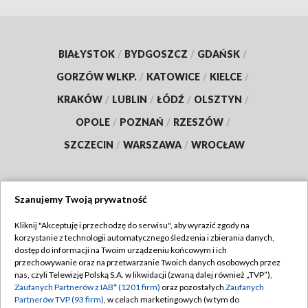
BIAŁYSTOK
/
BYDGOSZCZ
/
GDAŃSK
/
GORZÓW WLKP.
/
KATOWICE
/
KIELCE
/
KRAKÓW
/
LUBLIN
/
ŁÓDŹ
/
OLSZTYN
/
OPOLE
/
POZNAŃ
/
RZESZÓW
/
SZCZECIN
/
WARSZAWA
/
WROCŁAW
Szanujemy Twoją prywatność
Dołącz do nas:
Kliknij "Akceptuję i przechodzę do serwisu", aby wyrazić zgody na
korzystanie z technologii automatycznego śledzenia i zbierania danych,
TVP
dostęp do informacji na Twoim urządzeniu końcowym i ich
Abonament TVP
przechowywanie oraz na przetwarzanie Twoich danych osobowych przez
Regulamin TVP
nas, czyli Telewizję Polską S.A. w likwidacji (zwaną dalej również „TVP”),
Emisja w TVP
Polityka prywatności
Zaufanych Partnerów z IAB* (1201 firm)
oraz pozostałych
Zaufanych
Partnerów TVP (93 firm)
, w celach marketingowych (w tym do
Centrum informacji TVP