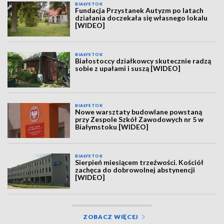
BIAŁYSTOK
Fundacja Przystanek Autyzm po latach
działania doczekała się własnego lokalu
[WIDEO]
BIAŁYSTOK
Białostoccy działkowcy skutecznie radzą
sobie z upałami i suszą [WIDEO]
BIAŁYSTOK
Nowe warsztaty budowlane powstaną
przy Zespole Szkół Zawodowych nr 5 w
Białymstoku [WIDEO]
BIAŁYSTOK
Sierpień miesiącem trzeźwości. Kościół
zachęca do dobrowolnej abstynencji
[WIDEO]
ZOBACZ WIĘCEJ