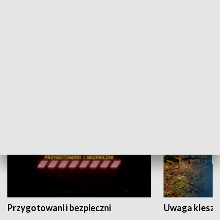
Grajmy Swoje
Białostocki Te
NAUKA I EDUKACJA
Przygotowani i bezpieczni
Uwaga kleszc