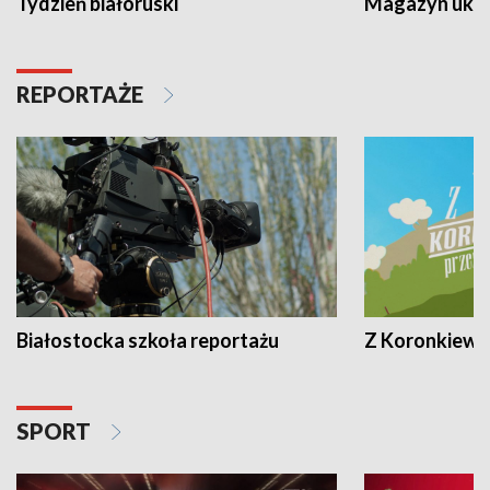
Tydzień białoruski
Magazyn ukra
REPORTAŻE
Białostocka szkoła reportażu
Z Koronkiewic
SPORT