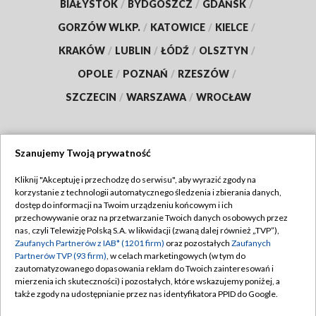
BIAŁYSTOK
/
BYDGOSZCZ
/
GDAŃSK
/
GORZÓW WLKP.
/
KATOWICE
/
KIELCE
/
KRAKÓW
/
LUBLIN
/
ŁÓDŹ
/
OLSZTYN
/
OPOLE
/
POZNAŃ
/
RZESZÓW
/
SZCZECIN
/
WARSZAWA
/
WROCŁAW
Szanujemy Twoją prywatność
Dołącz do nas:
Kliknij "Akceptuję i przechodzę do serwisu", aby wyrazić zgody na
korzystanie z technologii automatycznego śledzenia i zbierania danych,
TVP
dostęp do informacji na Twoim urządzeniu końcowym i ich
Abonament TVP
przechowywanie oraz na przetwarzanie Twoich danych osobowych przez
Regulamin TVP
nas, czyli Telewizję Polską S.A. w likwidacji (zwaną dalej również „TVP”),
Emisja w TVP
Polityka prywatności
Zaufanych Partnerów z IAB* (1201 firm)
oraz pozostałych
Zaufanych
Partnerów TVP (93 firm)
, w celach marketingowych (w tym do
Centrum informacji TVP
Moje zgody
zautomatyzowanego dopasowania reklam do Twoich zainteresowań i
mierzenia ich skuteczności) i pozostałych, które wskazujemy poniżej, a
Naziemna Telewizja Cyfrowa
Pomoc
także zgody na udostępnianie przez nas identyfikatora PPID do Google.
Sklep TVP
Biuro reklamy