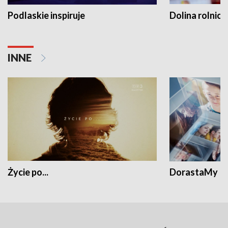
Podlaskie inspiruje
Dolina rolnicz
INNE
Życie po...
DorastaMy