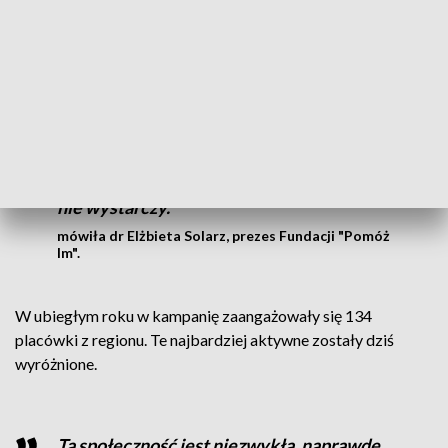
stacjonarne hospicjum dla dzieci, które Fundacja "Pomóż Im"
chce stworzyć w Sochoniach.
Będziemy przyjmować dzieci, które są
bardzo ciężko chore w takich sytuacjach,
kiedy nie będą mogły być pod opieką w
domu. Wtedy, kiedy domowe hospicjum
nie wystarczy.
mówiła dr Elżbieta Solarz, prezes Fundacji "Pomóż
Im".
W ubiegłym roku w kampanię zaangażowały się 134
placówki z regionu. Te najbardziej aktywne zostały dziś
wyróżnione.
Ta społeczność jest niezwykła, naprawdę.