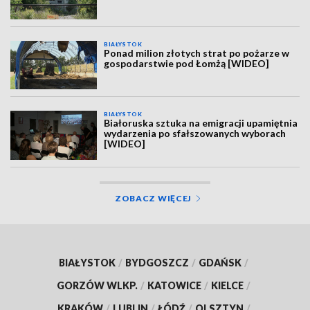
BIAŁYSTOK
Ponad milion złotych strat po pożarze w
gospodarstwie pod Łomżą [WIDEO]
BIAŁYSTOK
Białoruska sztuka na emigracji upamiętnia
wydarzenia po sfałszowanych wyborach
[WIDEO]
ZOBACZ WIĘCEJ
BIAŁYSTOK
/
BYDGOSZCZ
/
GDAŃSK
/
GORZÓW WLKP.
/
KATOWICE
/
KIELCE
/
KRAKÓW
/
LUBLIN
/
ŁÓDŹ
/
OLSZTYN
/