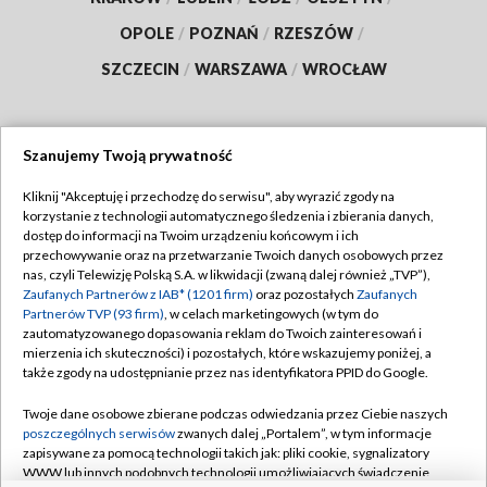
OPOLE
/
POZNAŃ
/
RZESZÓW
/
SZCZECIN
/
WARSZAWA
/
WROCŁAW
Szanujemy Twoją prywatność
Dołącz do nas:
Kliknij "Akceptuję i przechodzę do serwisu", aby wyrazić zgody na
korzystanie z technologii automatycznego śledzenia i zbierania danych,
TVP
dostęp do informacji na Twoim urządzeniu końcowym i ich
Abonament TVP
przechowywanie oraz na przetwarzanie Twoich danych osobowych przez
Regulamin TVP
nas, czyli Telewizję Polską S.A. w likwidacji (zwaną dalej również „TVP”),
Emisja w TVP
Polityka prywatności
Zaufanych Partnerów z IAB* (1201 firm)
oraz pozostałych
Zaufanych
Partnerów TVP (93 firm)
, w celach marketingowych (w tym do
Centrum informacji TVP
Moje zgody
zautomatyzowanego dopasowania reklam do Twoich zainteresowań i
mierzenia ich skuteczności) i pozostałych, które wskazujemy poniżej, a
Naziemna Telewizja Cyfrowa
Pomoc
także zgody na udostępnianie przez nas identyfikatora PPID do Google.
Sklep TVP
Biuro reklamy
Twoje dane osobowe zbierane podczas odwiedzania przez Ciebie naszych
Rada Programowa
Kontakt
poszczególnych serwisów
zwanych dalej „Portalem”, w tym informacje
zapisywane za pomocą technologii takich jak: pliki cookie, sygnalizatory
System NOS
WWW lub innych podobnych technologii umożliwiających świadczenie