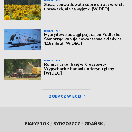
BIAŁYSTOK
Susza spowodowała spore straty w wielu
uprawach, ale są wyjątki [WIDEO]
BIAŁYSTOK
Hybrydowe pociągi pojadą po Podlasiu.
Samorząd kupuje nowoczesne składy za
118 mln zł [WIDEO]
BIAŁYSTOK
Rolnicy szkolili się w Kruszewie-
Wypychach z badania odczynu gleby
[WIDEO]
ZOBACZ WIĘCEJ
BIAŁYSTOK
/
BYDGOSZCZ
/
GDAŃSK
/