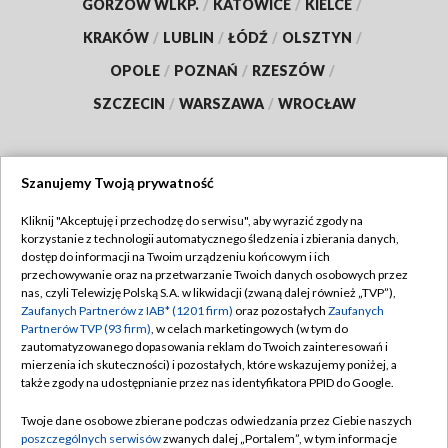
GORZÓW WLKP.
/
KATOWICE
/
KIELCE
/
KRAKÓW
/
LUBLIN
/
ŁÓDŹ
/
OLSZTYN
/
OPOLE
/
POZNAŃ
/
RZESZÓW
/
SZCZECIN
/
WARSZAWA
/
WROCŁAW
Szanujemy Twoją prywatność
Dołącz do nas:
Kliknij "Akceptuję i przechodzę do serwisu", aby wyrazić zgody na
korzystanie z technologii automatycznego śledzenia i zbierania danych,
TVP
dostęp do informacji na Twoim urządzeniu końcowym i ich
Abonament TVP
przechowywanie oraz na przetwarzanie Twoich danych osobowych przez
Regulamin TVP
nas, czyli Telewizję Polską S.A. w likwidacji (zwaną dalej również „TVP”),
Emisja w TVP
Polityka prywatności
Zaufanych Partnerów z IAB* (1201 firm)
oraz pozostałych
Zaufanych
Partnerów TVP (93 firm)
, w celach marketingowych (w tym do
Centrum informacji TVP
Moje zgody
zautomatyzowanego dopasowania reklam do Twoich zainteresowań i
mierzenia ich skuteczności) i pozostałych, które wskazujemy poniżej, a
Naziemna Telewizja Cyfrowa
Pomoc
także zgody na udostępnianie przez nas identyfikatora PPID do Google.
Sklep TVP
Biuro reklamy
Twoje dane osobowe zbierane podczas odwiedzania przez Ciebie naszych
Rada Programowa
Kontakt
poszczególnych serwisów
zwanych dalej „Portalem”, w tym informacje