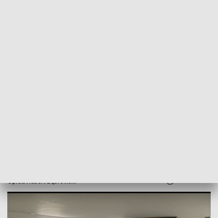
POWRÓT DO
BIAŁYSTOK
TVP REGIONY
Zakończono przebudowę dworca PKP w
Białymstoku
2024-09-30
Oprac. Hubert Dąbrowski