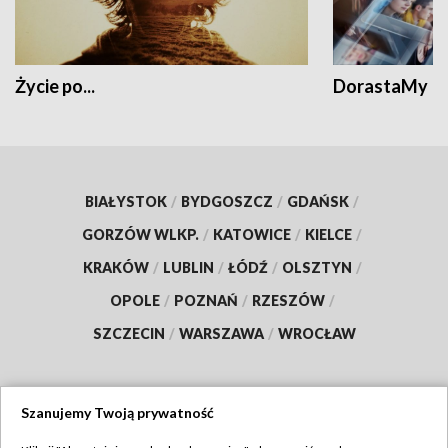
Życie po...
DorastaMy
BIAŁYSTOK
/
BYDGOSZCZ
/
GDAŃSK
/
GORZÓW WLKP.
/
KATOWICE
/
KIELCE
/
KRAKÓW
/
LUBLIN
/
ŁÓDŹ
/
OLSZTYN
/
OPOLE
/
POZNAŃ
/
RZESZÓW
/
SZCZECIN
/
WARSZAWA
/
WROCŁAW
Szanujemy Twoją prywatność
Dołącz do nas: