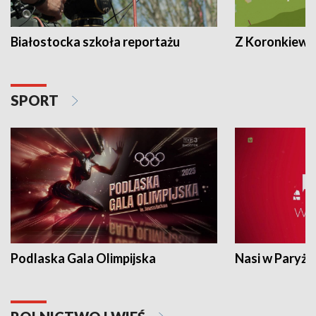
Białostocka szkoła reportażu
Z Koronkiewic
SPORT
Podlaska Gala Olimpijska
Nasi w Paryżu