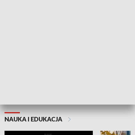
Żyjący Kościół
Usłyszeć Ewa
KULTURA I SZTUKA
Grajmy Swoje
Białostocki Te
NAUKA I EDUKACJA