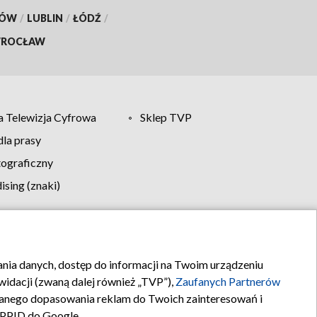
KÓW
/
LUBLIN
/
ŁÓDŹ
/
ROCŁAW
 Telewizja Cyfrowa
Sklep TVP
la prasy
tograficzny
sing (znaki)
klamy
Kontakt
rania danych, dostęp do informacji na Twoim urządzeniu
idacji (zwaną dalej również „TVP”),
Zaufanych Partnerów
anego dopasowania reklam do Twoich zainteresowań i
a PPID do Google.