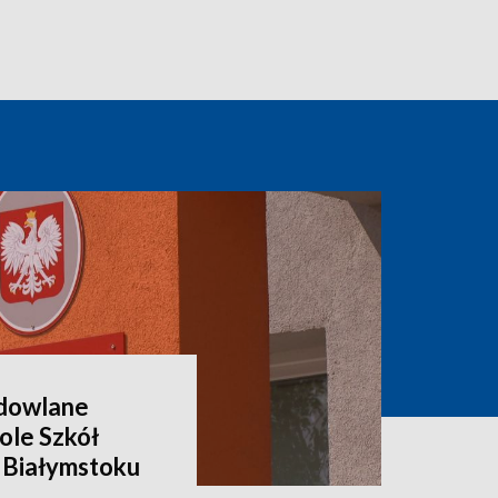
dowlane
ole Szkół
 Białymstoku