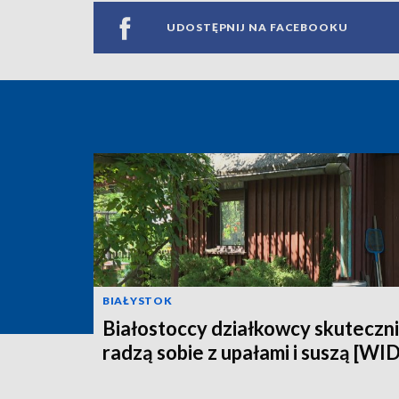
UDOSTĘPNIJ NA FACEBOOKU
BIAŁYSTOK
Białostoccy działkowcy skuteczn
radzą sobie z upałami i suszą [WI