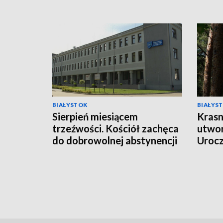
BIAŁYSTOK
BIAŁYS
Sierpień miesiącem
Krasn
trzeźwości. Kościół zachęca
utwor
do dobrowolnej abstynencji
Uroc
[WIDEO]