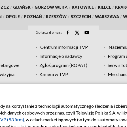
SZCZ
/
GDAŃSK
/
GORZÓW WLKP.
/
KATOWICE
/
KIELCE
/
KRA
N
/
OPOLE
/
POZNAŃ
/
RZESZÓW
/
SZCZECIN
/
WARSZAWA
/
W
Dołącz do nas:
Centrum informacji TVP
Naziemna
Informacje o nadawcy
Program d
zetargowe
Zgłoś program (ROPAT)
Serwis fo
wizyjna
Kariera w TVP
Merchandi
Polityka prywatności
Moje zgody
Pomoc
Biuro re
ody na korzystanie z technologii automatycznego śledzenia i zbie
 danych osobowych przez nas, czyli Telewizję Polską S.A. w likw
VP (93 firm)
, w celach marketingowych (w tym do zautomatyzow
 poniżej, a także zgody na udostępnianie przez nas identyfikator