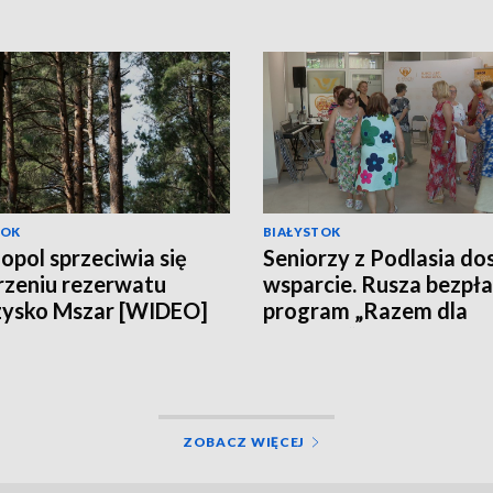
TOK
BIAŁYSTOK
opol sprzeciwia się
Seniorzy z Podlasia do
zeniu rezerwatu
wsparcie. Rusza bezpł
zysko Mszar [WIDEO]
program „Razem dla
Zdrowia” [WIDEO]
ZOBACZ WIĘCEJ