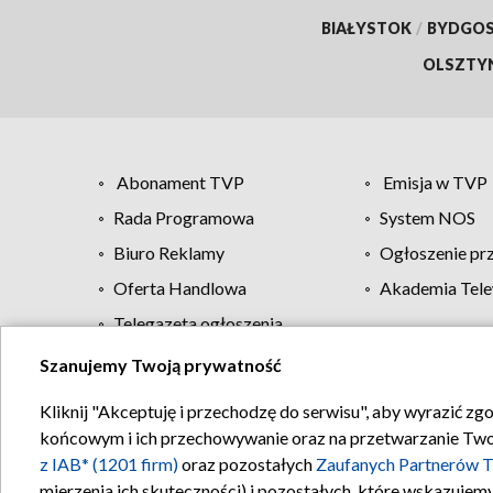
BIAŁYSTOK
/
BYDGO
OLSZTY
Abonament TVP
Emisja w TVP
Rada Programowa
System NOS
Biuro Reklamy
Ogłoszenie pr
Oferta Handlowa
Akademia Tele
Telegazeta ogłoszenia
Szanujemy Twoją prywatność
Regulamin TVP
Kliknij "Akceptuję i przechodzę do serwisu", aby wyrazić zg
końcowym i ich przechowywanie oraz na przetwarzanie Twoich
z IAB* (1201 firm)
oraz pozostałych
Zaufanych Partnerów T
mierzenia ich skuteczności) i pozostałych, które wskazujemy