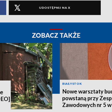
UDOSTĘPNIJ NA X
ZOBACZ TAKŻE
BIAŁYSTOK
Nowe warsztaty bu
ie
powstaną przy Zesp
DEO]
Zawodowych nr 5 w
[WIDEO]