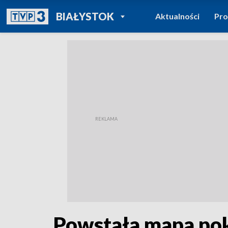
POWRÓT DO
BIAŁYSTOK
Aktualności
Pr
TVP REGIONY
Powstała mapa pok