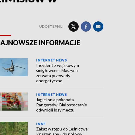
UDOSTĘPNIJ:
AJNOWSZE INFORMACJE
INTERNET NEWS
Incydent z wojskowym
śmigłowcem. Maszyna
zerwała przewody
energetyczne
INTERNET NEWS
Jagiellonia pokonała
Rangersów. Białostoczanie
odwrócili losy meczu
INNE
Zakaz wstępu do Leśnictwa
Kruszyniany - do połowy