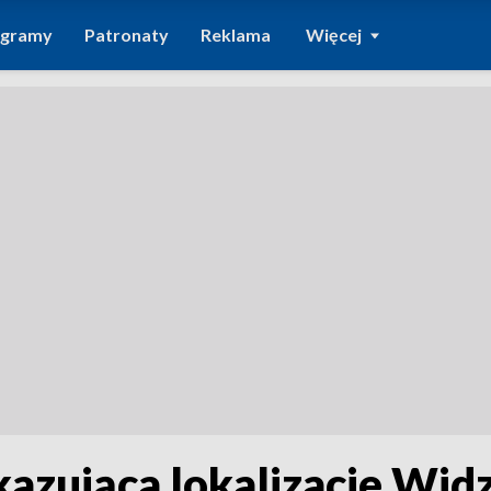
ogramy
Patronaty
Reklama
Więcej
azująca lokalizacje Wid