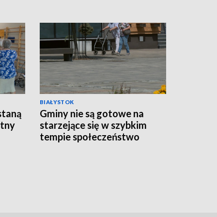
BIAŁYSTOK
staną
Gminy nie są gotowe na
atny
starzejące się w szybkim
tempie społeczeństwo
[WIDEO]