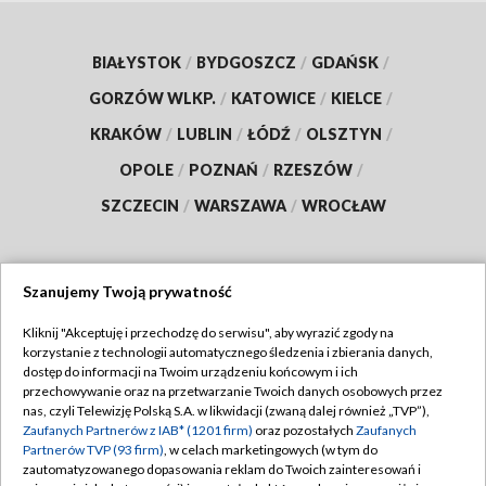
BIAŁYSTOK
/
BYDGOSZCZ
/
GDAŃSK
/
GORZÓW WLKP.
/
KATOWICE
/
KIELCE
/
KRAKÓW
/
LUBLIN
/
ŁÓDŹ
/
OLSZTYN
/
OPOLE
/
POZNAŃ
/
RZESZÓW
/
SZCZECIN
/
WARSZAWA
/
WROCŁAW
Szanujemy Twoją prywatność
Dołącz do nas:
Kliknij "Akceptuję i przechodzę do serwisu", aby wyrazić zgody na
korzystanie z technologii automatycznego śledzenia i zbierania danych,
TVP
dostęp do informacji na Twoim urządzeniu końcowym i ich
Abonament TVP
przechowywanie oraz na przetwarzanie Twoich danych osobowych przez
Regulamin TVP
nas, czyli Telewizję Polską S.A. w likwidacji (zwaną dalej również „TVP”),
Emisja w TVP
Polityka prywatności
Zaufanych Partnerów z IAB* (1201 firm)
oraz pozostałych
Zaufanych
Partnerów TVP (93 firm)
, w celach marketingowych (w tym do
Centrum informacji TVP
Moje zgody
zautomatyzowanego dopasowania reklam do Twoich zainteresowań i