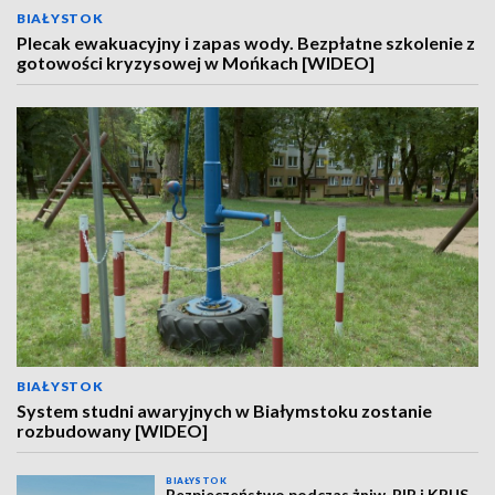
BIAŁYSTOK
Plecak ewakuacyjny i zapas wody. Bezpłatne szkolenie z
gotowości kryzysowej w Mońkach [WIDEO]
BIAŁYSTOK
System studni awaryjnych w Białymstoku zostanie
rozbudowany [WIDEO]
BIAŁYSTOK
Bezpieczeństwo podczas żniw. PIP i KRUS