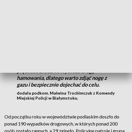
ośmiu nietrzeźwych kierowców. Policja przypomina, że
nadmierna prędkość znacznie wydłuża drogę hamowania, co
może prowadzić do tragicznych wypadków.
Sprawdzają, czy stosują się do tych
limitów prędkości, każda taka kontrola
wiąże się ze sprawdzeniem stanu ich
trzeźwości. Pamiętajmy, że wyższa
prędkość znacznie wydłuża drogę
hamowania, dlatego warto zdjąć nogę z
gazu i bezpiecznie dojechać do celu.
dodała podkom. Malwina Trochimczuk z Komendy
Miejskiej Policji w Białymstoku.
Od początku roku w województwie podlaskim doszło do
ponad 190 wypadków drogowych, w których ponad 200
osób zostało rannych, a 29 zginęło. Policyjne patrole i grupa