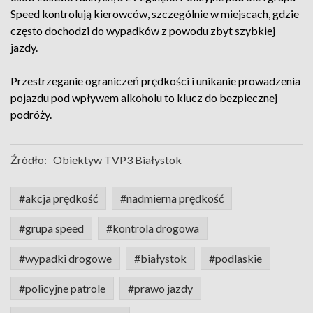
Speed kontrolują kierowców, szczególnie w miejscach, gdzie
często dochodzi do wypadków z powodu zbyt szybkiej
jazdy.
Przestrzeganie ograniczeń prędkości i unikanie prowadzenia
pojazdu pod wpływem alkoholu to klucz do bezpiecznej
podróży.
Źródło:
Obiektyw TVP3 Białystok
#akcja prędkość
#nadmierna prędkość
#grupa speed
#kontrola drogowa
#wypadki drogowe
#białystok
#podlaskie
#policyjne patrole
#prawo jazdy