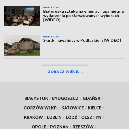
BIAŁYSTOK
Białoruska sztuka na emigracji upamiętnia
wydarzenia po sfałszowanych wyborach
[WIDEO]
BIAŁYSTOK
Skutki nawałnicy w Podlaskiem [WIDEO]
ZOBACZ WIĘCEJ
BIAŁYSTOK
/
BYDGOSZCZ
/
GDAŃSK
/
GORZÓW WLKP.
/
KATOWICE
/
KIELCE
/
KRAKÓW
/
LUBLIN
/
ŁÓDŹ
/
OLSZTYN
/
OPOLE
/
POZNAŃ
/
RZESZÓW
/