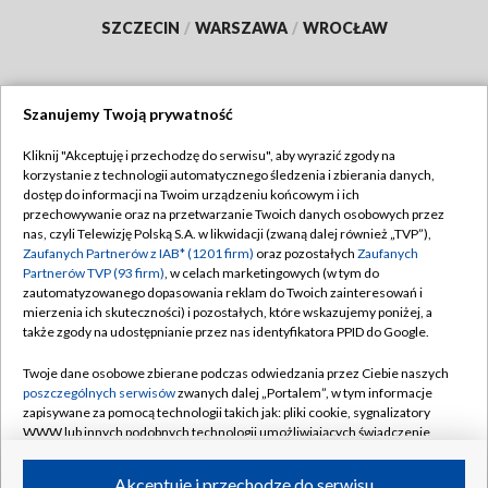
SZCZECIN
/
WARSZAWA
/
WROCŁAW
Szanujemy Twoją prywatność
Dołącz do nas:
Kliknij "Akceptuję i przechodzę do serwisu", aby wyrazić zgody na
korzystanie z technologii automatycznego śledzenia i zbierania danych,
TVP
dostęp do informacji na Twoim urządzeniu końcowym i ich
Abonament TVP
przechowywanie oraz na przetwarzanie Twoich danych osobowych przez
Regulamin TVP
nas, czyli Telewizję Polską S.A. w likwidacji (zwaną dalej również „TVP”),
Emisja w TVP
Polityka prywatności
Zaufanych Partnerów z IAB* (1201 firm)
oraz pozostałych
Zaufanych
Partnerów TVP (93 firm)
, w celach marketingowych (w tym do
Centrum informacji TVP
Moje zgody
zautomatyzowanego dopasowania reklam do Twoich zainteresowań i
mierzenia ich skuteczności) i pozostałych, które wskazujemy poniżej, a
Naziemna Telewizja Cyfrowa
Pomoc
także zgody na udostępnianie przez nas identyfikatora PPID do Google.
Sklep TVP
Biuro reklamy
Twoje dane osobowe zbierane podczas odwiedzania przez Ciebie naszych
Rada Programowa
Kontakt
poszczególnych serwisów
zwanych dalej „Portalem”, w tym informacje
zapisywane za pomocą technologii takich jak: pliki cookie, sygnalizatory
System NOS
WWW lub innych podobnych technologii umożliwiających świadczenie
dopasowanych i bezpiecznych usług, personalizację treści oraz reklam,
Informacje o nadawcy
Kanały
udostępnianie funkcji mediów społecznościowych oraz analizowanie
Akceptuję i przechodzę do serwisu