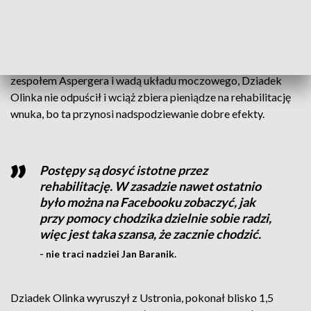
Chociaż lekarze nie dawali przedwcześnie urodzonemu
Aleksandrowi wielkich szans na przeżycie, potem na
poradzenie sobie z dziecięcym porażeniem mózgowym,
zespołem Aspergera i wadą układu moczowego, Dziadek
Olinka nie odpuścił i wciąż zbiera pieniądze na rehabilitację
wnuka, bo ta przynosi nadspodziewanie dobre efekty.
Postępy są dosyć istotne przez
rehabilitację. W zasadzie nawet ostatnio
było można na Facebooku zobaczyć, jak
przy pomocy chodzika dzielnie sobie radzi,
więc jest taka szansa, że zacznie chodzić.
- nie traci nadziei Jan Baranik.
Dziadek Olinka wyruszył z Ustronia, pokonał blisko 1,5