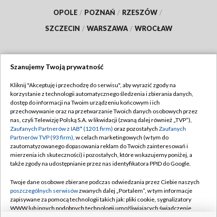
OPOLE
/
POZNAŃ
/
RZESZÓW
/
SZCZECIN
/
WARSZAWA
/
WROCŁAW
Szanujemy Twoją prywatność
Dołącz do nas:
Kliknij "Akceptuję i przechodzę do serwisu", aby wyrazić zgody na
korzystanie z technologii automatycznego śledzenia i zbierania danych,
TVP
dostęp do informacji na Twoim urządzeniu końcowym i ich
Abonament TVP
przechowywanie oraz na przetwarzanie Twoich danych osobowych przez
Regulamin TVP
nas, czyli Telewizję Polską S.A. w likwidacji (zwaną dalej również „TVP”),
Emisja w TVP
Polityka prywatności
Zaufanych Partnerów z IAB* (1201 firm)
oraz pozostałych
Zaufanych
Partnerów TVP (93 firm)
, w celach marketingowych (w tym do
Centrum informacji TVP
Moje zgody
zautomatyzowanego dopasowania reklam do Twoich zainteresowań i
mierzenia ich skuteczności) i pozostałych, które wskazujemy poniżej, a
Naziemna Telewizja Cyfrowa
Pomoc
także zgody na udostępnianie przez nas identyfikatora PPID do Google.
Sklep TVP
Biuro reklamy
Twoje dane osobowe zbierane podczas odwiedzania przez Ciebie naszych
Rada Programowa
Kontakt
poszczególnych serwisów
zwanych dalej „Portalem”, w tym informacje
zapisywane za pomocą technologii takich jak: pliki cookie, sygnalizatory
System NOS
WWW lub innych podobnych technologii umożliwiających świadczenie
dopasowanych i bezpiecznych usług, personalizację treści oraz reklam,