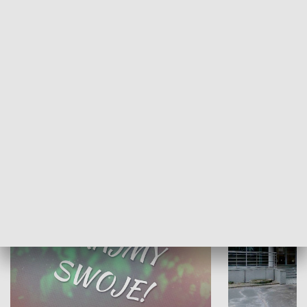
Żyjący Kościół
Usłyszeć Ewa
KULTURA I SZTUKA