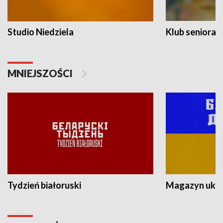
Studio Niedziela
Klub seniora
MNIEJSZOŚCI
Tydzień białoruski
Magazyn ukra