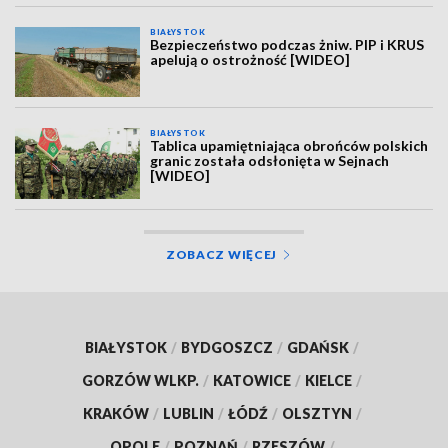
BIAŁYSTOK
Bezpieczeństwo podczas żniw. PIP i KRUS
apelują o ostrożność [WIDEO]
BIAŁYSTOK
Tablica upamiętniająca obrońców polskich
granic została odsłonięta w Sejnach
[WIDEO]
ZOBACZ WIĘCEJ
BIAŁYSTOK
/
BYDGOSZCZ
/
GDAŃSK
/
GORZÓW WLKP.
/
KATOWICE
/
KIELCE
/
KRAKÓW
/
LUBLIN
/
ŁÓDŹ
/
OLSZTYN
/
OPOLE
/
POZNAŃ
/
RZESZÓW
/