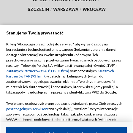
SZCZECIN
/
WARSZAWA
/
WROCŁAW
Szanujemy Twoją prywatność
Dołącz do nas:
Kliknij "Akceptuję i przechodzę do serwisu", aby wyrazić zgody na
korzystanie z technologii automatycznego śledzenia i zbierania danych,
TVP
dostęp do informacji na Twoim urządzeniu końcowym i ich
Abonament TVP
przechowywanie oraz na przetwarzanie Twoich danych osobowych przez
Regulamin TVP
nas, czyli Telewizję Polską S.A. w likwidacji (zwaną dalej również „TVP”),
Emisja w TVP
Polityka prywatności
Zaufanych Partnerów z IAB* (1201 firm)
oraz pozostałych
Zaufanych
Partnerów TVP (93 firm)
, w celach marketingowych (w tym do
Centrum informacji TVP
Moje zgody
zautomatyzowanego dopasowania reklam do Twoich zainteresowań i
mierzenia ich skuteczności) i pozostałych, które wskazujemy poniżej, a
Naziemna Telewizja Cyfrowa
Pomoc
także zgody na udostępnianie przez nas identyfikatora PPID do Google.
Sklep TVP
Biuro reklamy
Twoje dane osobowe zbierane podczas odwiedzania przez Ciebie naszych
Rada Programowa
Kontakt
poszczególnych serwisów
zwanych dalej „Portalem”, w tym informacje
zapisywane za pomocą technologii takich jak: pliki cookie, sygnalizatory
System NOS
WWW lub innych podobnych technologii umożliwiających świadczenie
dopasowanych i bezpiecznych usług, personalizację treści oraz reklam,
Informacje o nadawcy
Kanały
udostępnianie funkcji mediów społecznościowych oraz analizowanie