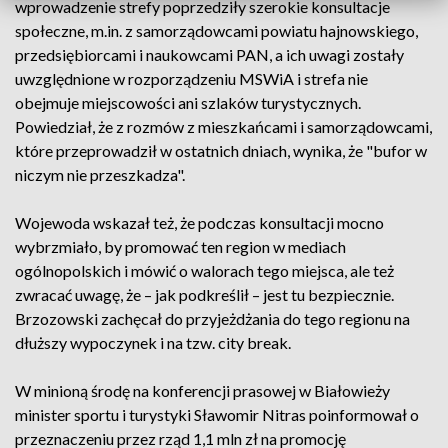
wprowadzenie strefy poprzedziły szerokie konsultacje
społeczne, m.in. z samorządowcami powiatu hajnowskiego,
przedsiębiorcami i naukowcami PAN, a ich uwagi zostały
uwzględnione w rozporządzeniu MSWiA i strefa nie
obejmuje miejscowości ani szlaków turystycznych.
Powiedział, że z rozmów z mieszkańcami i samorządowcami,
które przeprowadził w ostatnich dniach, wynika, że "bufor w
niczym nie przeszkadza".
Wojewoda wskazał też, że podczas konsultacji mocno
wybrzmiało, by promować ten region w mediach
ogólnopolskich i mówić o walorach tego miejsca, ale też
zwracać uwagę, że – jak podkreślił – jest tu bezpiecznie.
Brzozowski zachęcał do przyjeżdżania do tego regionu na
dłuższy wypoczynek i na tzw. city break.
W minioną środę na konferencji prasowej w Białowieży
minister sportu i turystyki Sławomir Nitras poinformował o
przeznaczeniu przez rząd 1,1 mln zł na promocję