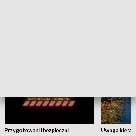
Grajmy Swoje
Białostocki Te
NAUKA I EDUKACJA
Przygotowani i bezpieczni
Uwaga kleszc