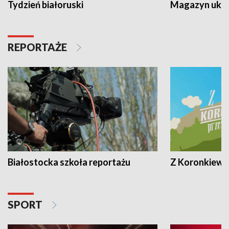
Tydzień białoruski
Magazyn ukra
REPORTAŻE
Białostocka szkoła reportażu
Z Koronkiewic
SPORT