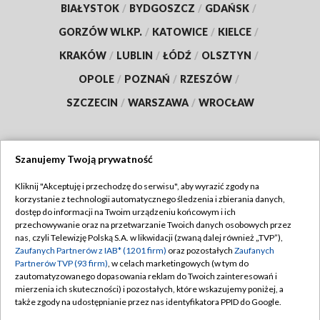
BIAŁYSTOK
/
BYDGOSZCZ
/
GDAŃSK
/
GORZÓW WLKP.
/
KATOWICE
/
KIELCE
/
KRAKÓW
/
LUBLIN
/
ŁÓDŹ
/
OLSZTYN
/
OPOLE
/
POZNAŃ
/
RZESZÓW
/
SZCZECIN
/
WARSZAWA
/
WROCŁAW
Szanujemy Twoją prywatność
Dołącz do nas:
Kliknij "Akceptuję i przechodzę do serwisu", aby wyrazić zgody na
korzystanie z technologii automatycznego śledzenia i zbierania danych,
TVP
dostęp do informacji na Twoim urządzeniu końcowym i ich
Abonament TVP
przechowywanie oraz na przetwarzanie Twoich danych osobowych przez
Regulamin TVP
nas, czyli Telewizję Polską S.A. w likwidacji (zwaną dalej również „TVP”),
Emisja w TVP
Polityka prywatności
Zaufanych Partnerów z IAB* (1201 firm)
oraz pozostałych
Zaufanych
Partnerów TVP (93 firm)
, w celach marketingowych (w tym do
Centrum informacji TVP
Moje zgody
zautomatyzowanego dopasowania reklam do Twoich zainteresowań i
mierzenia ich skuteczności) i pozostałych, które wskazujemy poniżej, a
Naziemna Telewizja Cyfrowa
Pomoc
także zgody na udostępnianie przez nas identyfikatora PPID do Google.
Sklep TVP