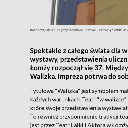
Rozpoczął się 37. Międzynarodowy Festiwal Teatralny "Walizka" /
Spektakle z całego świata dla 
wystawy, przedstawienia uliczn
Łomży rozpoczął się 37. Międz
Walizka. Impreza potrwa do sob
Tytułowa "Walizka" jest symbolem mał
każdych warunkach. Teatr "w walizce"
które swoje przedstawienia wystawiały 
To również przypomnienie tradycji te
jest przez Teatr Lalki i Aktora w Łomży