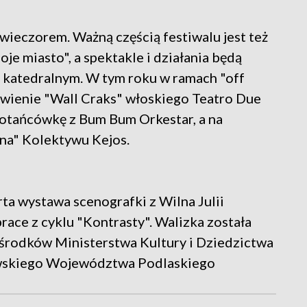
ieczorem. Ważną częścią festiwalu jest też
je miasto", a spektakle i działania będą
 katedralnym. W tym roku w ramach "off
awienie "Wall Craks" włoskiego Teatro Due
potańcówkę z Bum Bum Orkestar, a na
zna" Kolektywu Kejos.
ta wystawa scenografki z Wilna Julii
race z cyklu "Kontrasty". Walizka została
 środków Ministerstwa Kultury i Dziedzictwa
wskiego Województwa Podlaskiego