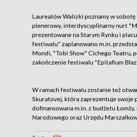
Laureatów Walizki poznamy w sobotę w
plenerowy, interdyscyplinarny nurt "Mo
prezentowane na Starym Rynku i placu
festiwalu" zaplanowano m.in. przedst
Mondi, "Tobi Show" Cichego Teatru, 
zakończenie festiwalu "Epitafium Bła
W ramach festiwalu zostanie też otwar
Skuratovej, która zaprezentuje swoje p
dofinansowana m.in. z budżetu Łomży,
Narodowego oraz Urzędu Marszałko