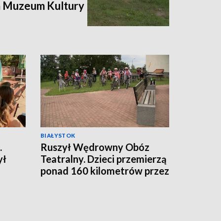
m Muzeum Kultury
BIAŁYSTOK
.
Ruszył Wędrowny Obóz
ył
Teatralny. Dzieci przemierzą
ponad 160 kilometrów przez
Puszczę Knyszyńską
[WIDEO]