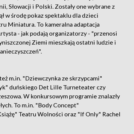
i, Słowacji i Polski. Zostały one wybrane z
ł w środę pokaz spektaklu dla dzieci
u Miniatura. To kameralna adaptacja
rtysta - jak podają organizatorzy - "przenosi
wyniszczonej Ziemi mieszkają ostatni ludzie i
zanieczyszczeń".
 też m.in. "Dziewczynka ze skrzypcami"
zyk" duńskiego Det Lille Turneteater czy
zeszowa. W konkursowym programie znalazły
słych. To m.in. "Body Concept"
siążę" Teatru Wolności oraz "If Only" Rachel