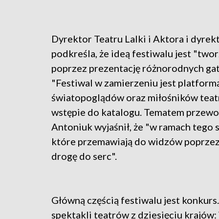
Dyrektor Teatru Lalki i Aktora i dyre
podkreśla, że ideą festiwalu jest "tw
poprzez prezentację różnorodnych ga
"Festiwal w zamierzeniu jest platfor
światopoglądów oraz miłośników teatr
wstępie do katalogu. Tematem przewodn
Antoniuk wyjaśnił, że "w ramach tego
które przemawiają do widzów poprzez 
drogę do serc".
Główną częścią festiwalu jest konkur
spektakli teatrów z dziesięciu krajów: 