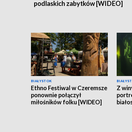
podlaskich zabytków [WIDEO]
BIAŁYSTOK
BIAŁYS
Ethno Festiwal w Czeremsze
Z win
ponownie połączył
portr
miłośników folku [WIDEO]
biało
w Op