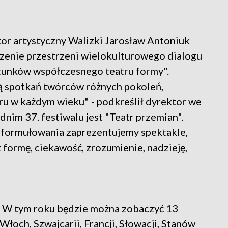
ktor artystyczny Walizki Jarosław Antoniuk
orzenie przestrzeni wielokulturowego dialogu
tunków współczesnego teatru formy".
mą spotkań twórców różnych pokoleń,
u w każdym wieku" - podkreślił dyrektor we
im 37. festiwalu jest "Teatr przemian".
 sformułowania zaprezentujemy spektakle,
formę, ciekawość, zrozumienie, nadzieję,
s. W tym roku będzie można zobaczyć 13
Włoch, Szwajcarii, Francji, Słowacji, Stanów