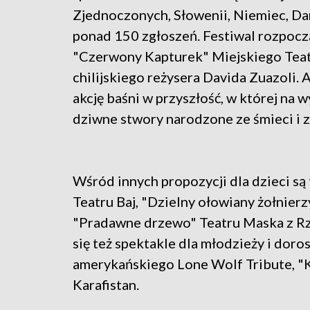
Zjednoczonych, Słowenii, Niemiec, Dani
ponad 150 zgłoszeń. Festiwal rozpoczą
"Czerwony Kapturek" Miejskiego Teatr
chilijskiego reżysera Davida Zuazoli. A
akcję baśni w przyszłość, w której na 
dziwne stwory narodzone ze śmieci i 
Wśród innych propozycji dla dzieci są
Teatru Baj, "Dzielny ołowiany żołnier
"Pradawne drzewo" Teatru Maska z R
się też spektakle dla młodzieży i doro
amerykańskiego Lone Wolf Tribute, "K
Karafistan.