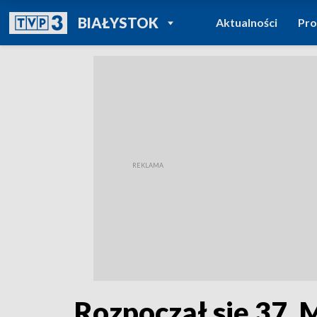
POWRÓT DO
BIAŁYSTOK
Aktualności
Pr
TVP REGIONY
Rozpoczął się 37.