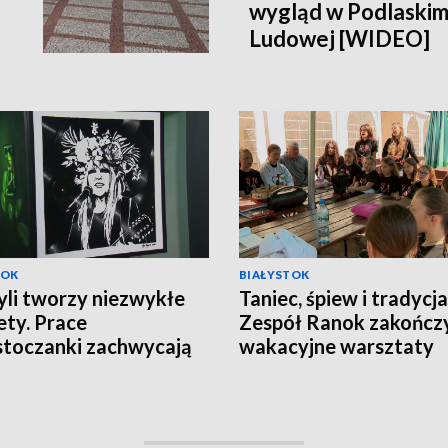
wygląd w Podlaski
Ludowej [WIDEO]
TOK
BIAŁYSTOK
yli tworzy niezwykłe
Taniec, śpiew i tradycja
ety. Prace
Zespół Ranok zakończ
stoczanki zachwycają
wakacyjne warsztaty
olu [WIDEO]
[WIDEO]