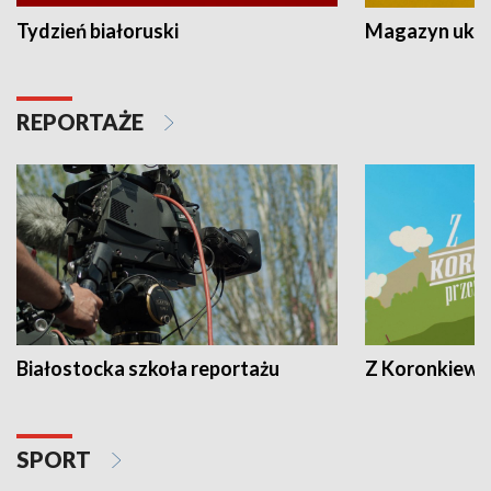
Tydzień białoruski
Magazyn ukra
REPORTAŻE
Białostocka szkoła reportażu
Z Koronkiewic
SPORT