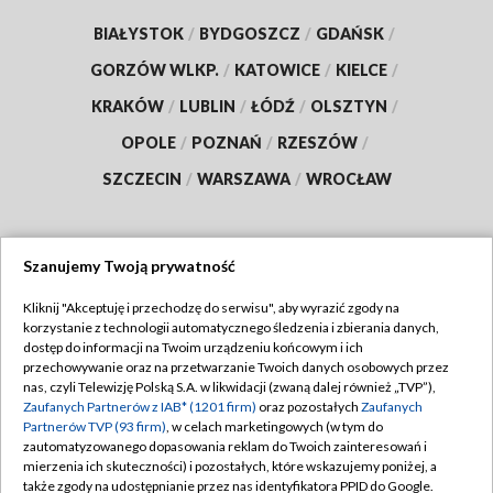
BIAŁYSTOK
/
BYDGOSZCZ
/
GDAŃSK
/
GORZÓW WLKP.
/
KATOWICE
/
KIELCE
/
KRAKÓW
/
LUBLIN
/
ŁÓDŹ
/
OLSZTYN
/
OPOLE
/
POZNAŃ
/
RZESZÓW
/
SZCZECIN
/
WARSZAWA
/
WROCŁAW
Szanujemy Twoją prywatność
Dołącz do nas:
Kliknij "Akceptuję i przechodzę do serwisu", aby wyrazić zgody na
korzystanie z technologii automatycznego śledzenia i zbierania danych,
TVP
dostęp do informacji na Twoim urządzeniu końcowym i ich
Abonament TVP
przechowywanie oraz na przetwarzanie Twoich danych osobowych przez
Regulamin TVP
nas, czyli Telewizję Polską S.A. w likwidacji (zwaną dalej również „TVP”),
Emisja w TVP
Polityka prywatności
Zaufanych Partnerów z IAB* (1201 firm)
oraz pozostałych
Zaufanych
Partnerów TVP (93 firm)
, w celach marketingowych (w tym do
Centrum informacji TVP
Moje zgody
zautomatyzowanego dopasowania reklam do Twoich zainteresowań i
mierzenia ich skuteczności) i pozostałych, które wskazujemy poniżej, a
Naziemna Telewizja Cyfrowa
Pomoc
także zgody na udostępnianie przez nas identyfikatora PPID do Google.