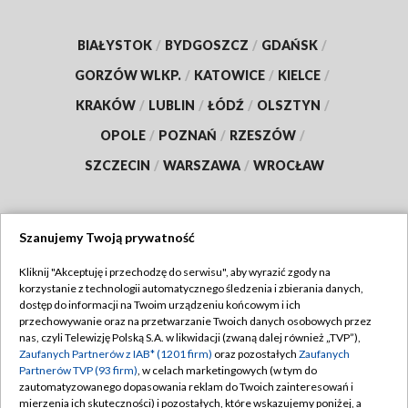
BIAŁYSTOK
/
BYDGOSZCZ
/
GDAŃSK
/
GORZÓW WLKP.
/
KATOWICE
/
KIELCE
/
KRAKÓW
/
LUBLIN
/
ŁÓDŹ
/
OLSZTYN
/
OPOLE
/
POZNAŃ
/
RZESZÓW
/
SZCZECIN
/
WARSZAWA
/
WROCŁAW
Szanujemy Twoją prywatność
Dołącz do nas:
Kliknij "Akceptuję i przechodzę do serwisu", aby wyrazić zgody na
korzystanie z technologii automatycznego śledzenia i zbierania danych,
TVP
dostęp do informacji na Twoim urządzeniu końcowym i ich
Abonament TVP
przechowywanie oraz na przetwarzanie Twoich danych osobowych przez
Regulamin TVP
nas, czyli Telewizję Polską S.A. w likwidacji (zwaną dalej również „TVP”),
Emisja w TVP
Polityka prywatności
Zaufanych Partnerów z IAB* (1201 firm)
oraz pozostałych
Zaufanych
Partnerów TVP (93 firm)
, w celach marketingowych (w tym do
Centrum informacji TVP
Moje zgody
zautomatyzowanego dopasowania reklam do Twoich zainteresowań i
mierzenia ich skuteczności) i pozostałych, które wskazujemy poniżej, a