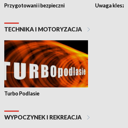
Przygotowani i bezpieczni
Uwaga kleszc
TECHNIKA I MOTORYZACJA
Turbo Podlasie
WYPOCZYNEK I REKREACJA