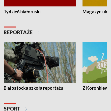
Tydzień białoruski
Magazyn ukra
REPORTAŻE
Białostocka szkoła reportażu
Z Koronkiewic
SPORT