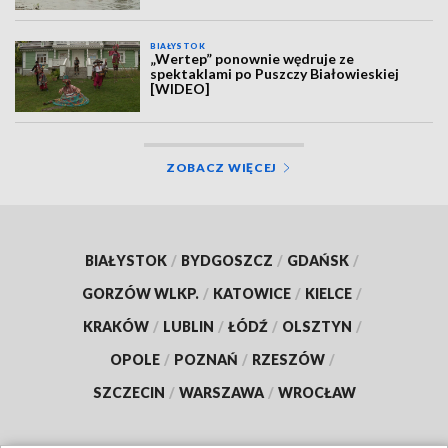
BIAŁYSTOK
„Wertep” ponownie wędruje ze
spektaklami po Puszczy Białowieskiej
[WIDEO]
ZOBACZ WIĘCEJ
BIAŁYSTOK
/
BYDGOSZCZ
/
GDAŃSK
/
GORZÓW WLKP.
/
KATOWICE
/
KIELCE
/
KRAKÓW
/
LUBLIN
/
ŁÓDŹ
/
OLSZTYN
/
OPOLE
/
POZNAŃ
/
RZESZÓW
/
SZCZECIN
/
WARSZAWA
/
WROCŁAW