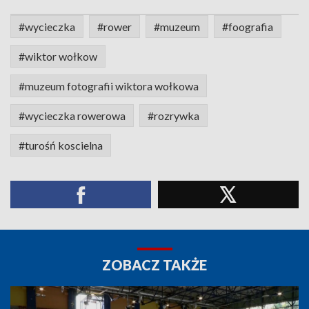
#wycieczka
#rower
#muzeum
#foografia
#wiktor wołkow
#muzeum fotografii wiktora wołkowa
#wycieczka rowerowa
#rozrywka
#turośń koscielna
ZOBACZ TAKŻE