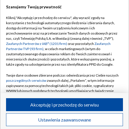
Szanujemy Twoją prywatność
Dołącz do nas:
Kliknij "Akceptuję i przechodzę do serwisu", aby wyrazić zgody na
korzystanie z technologii automatycznego śledzenia i zbierania danych,
TVP
dostęp do informacji na Twoim urządzeniu końcowym i ich
Abonament TVP
przechowywanie oraz na przetwarzanie Twoich danych osobowych przez
Regulamin TVP
nas, czyli Telewizję Polską S.A. w likwidacji (zwaną dalej również „TVP”),
Emisja w TVP
Polityka prywatności
Zaufanych Partnerów z IAB* (1201 firm)
oraz pozostałych
Zaufanych
Partnerów TVP (93 firm)
, w celach marketingowych (w tym do
Centrum informacji TVP
Moje zgody
zautomatyzowanego dopasowania reklam do Twoich zainteresowań i
mierzenia ich skuteczności) i pozostałych, które wskazujemy poniżej, a
Naziemna Telewizja Cyfrowa
Pomoc
także zgody na udostępnianie przez nas identyfikatora PPID do Google.
Sklep TVP
Biuro reklamy
Twoje dane osobowe zbierane podczas odwiedzania przez Ciebie naszych
Rada Programowa
Kontakt
poszczególnych serwisów
zwanych dalej „Portalem”, w tym informacje
zapisywane za pomocą technologii takich jak: pliki cookie, sygnalizatory
System NOS
WWW lub innych podobnych technologii umożliwiających świadczenie
dopasowanych i bezpiecznych usług, personalizację treści oraz reklam,
Informacje o nadawcy
Kanały
udostępnianie funkcji mediów społecznościowych oraz analizowanie
Akceptuję i przechodzę do serwisu
ruchu w Internecie.
Program dla prasy
©2026 Telewizja Polska S.A. w likwidacji
Biuro Reklamy
Twoje dane osobowe zbierane podczas odwiedzania przez Ciebie
Ustawienia zaawansowane
poszczególnych serwisów
na Portalu, takie jak adresy IP, identyfikatory
Ogłoszenie przetargowe
Twoich urządzeń końcowych i identyfikatory plików cookie, informacje o