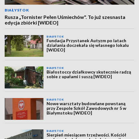
BIAŁYSTOK
Rusza „Tornister Pełen Uśmiechów". To już szesnasta
edycja zbiórki [WIDEO]
BIAŁYSTOK
Fundacja Przystanek Autyzm po latach
działania doczekała się własnego lokalu
[WIDEO]
BIAŁYSTOK
Białostoccy działkowcy skutecznie radzą
sobie z upałami i suszą [WIDEO]
BIAŁYSTOK
Nowe warsztaty budowlane powstaną
przy Zespole Szkół Zawodowych nr 5 w
Białymstoku [WIDEO]
BIAŁYSTOK
Sierpień miesiącem trzeźwości. Kościół