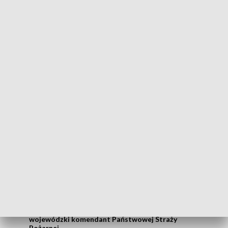
Wszystkie działania straży są niezbędne,
ale niektóre mają taki spektakularny
wymiar. Biebrza, ale też niedawno pożar w
otulinie Puszczy Białowieskiej pokazują
jak ciężka i ważna jest to służba.
- mówił Jacek Brzozowski, wojewoda podlaski.
Jeszcze kilkanaście, dwadzieścia lat temu
ponad połowa zdarzeń to były pożary. Dziś
stanowią 25-30% wszystkich zdarzeń i nie
jest to dlatego, że mamy mniej pożarów,
ale zwiększa się wachlarz naszych działań.
- oznajmił st. bryg. Janusz Kondrat, podlaski
wojewódzki komendant Państwowej Straży
Pożarnej.