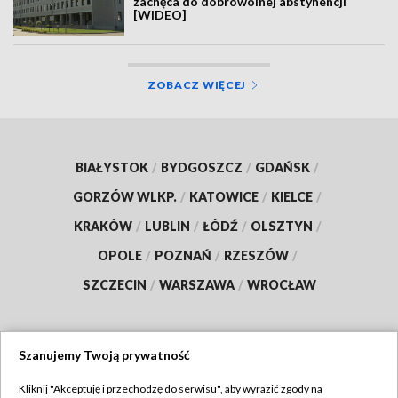
zachęca do dobrowolnej abstynencji
[WIDEO]
ZOBACZ WIĘCEJ
BIAŁYSTOK
/
BYDGOSZCZ
/
GDAŃSK
/
GORZÓW WLKP.
/
KATOWICE
/
KIELCE
/
KRAKÓW
/
LUBLIN
/
ŁÓDŹ
/
OLSZTYN
/
OPOLE
/
POZNAŃ
/
RZESZÓW
/
SZCZECIN
/
WARSZAWA
/
WROCŁAW
Szanujemy Twoją prywatność
Dołącz do nas:
Kliknij "Akceptuję i przechodzę do serwisu", aby wyrazić zgody na