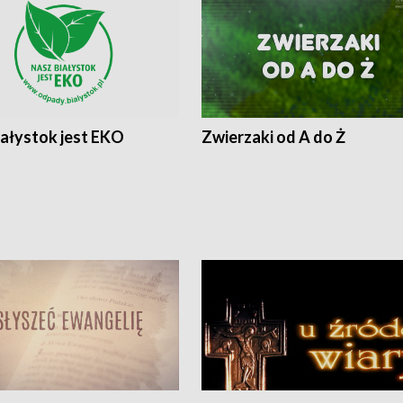
iałystok jest EKO
Zwierzaki od A do Ż