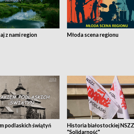
j z nami region
Młoda scena regionu
em podlaskich świątyń
Historia białostockiej NSZ
"Solidarność"