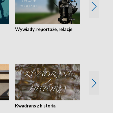
Wywiady, reportaże, relacje
Recepta na...
Z
Kwadrans z historią
Kartki z kal