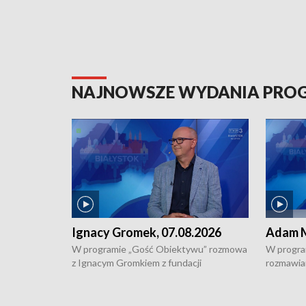
NAJNOWSZE WYDANIA PR
Ignacy Gromek, 07.08.2026
Adam M
W programie „Gość Obiektywu” rozmowa
W progra
z Ignacym Gromkiem z fundacji
rozmawia
"Przystanek Autyzm" o opiece dorosłych
podlaski
osób autystycznych oraz potrzebie
zabytków 
dziennej i całodobowej opieki.
i naborze