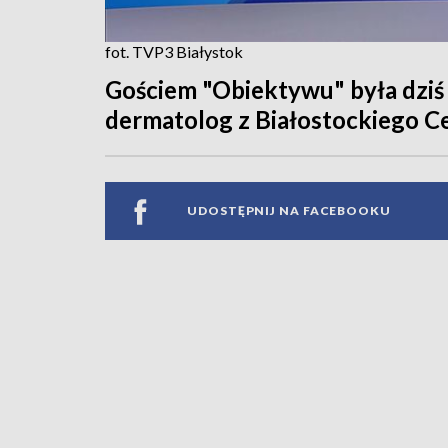
fot. TVP3 Białystok
Gościem "Obiektywu" była dziś 
dermatolog z Białostockiego C
UDOSTĘPNIJ NA FACEBOOKU