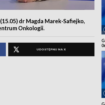
(15.05) dr Magda Marek-Safiejko,
entrum Onkologii.
G
0
UDOSTĘPNIJ NA X
G