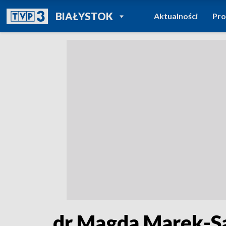
POWRÓT DO
BIAŁYSTOK
Aktualności
Pr
TVP REGIONY
dr Magda Marek-Sa