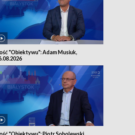
ość "Obiektywu": Adam Musiuk,
6.08.2026
ość "Obiektywu": Piotr Sobolewski,