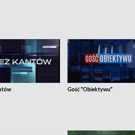
ntów
Gość "Obiektywu"