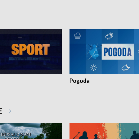
torskie.
Pokrzywdzonym Przestępstwem.
Pogoda
E