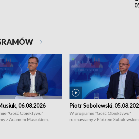
0
OGRAMÓW
usiuk, 06.08.2026
Piotr Sobolewski, 05.08.20
mie "Gość Obiektywu"
W programie "Gość Obiektywu"
my z Adamem Musiukiem,
rozmawiamy z Piotrem Sobolewskim
m wojewódzkim konserwatorem
Towarzystwa Amickus o możliwości
o kondycji zabytków w regionie
wsparcia osób dotkniętych przemocą
 wniosków na prace
działaniu Ośrodka Pomocy Osobom