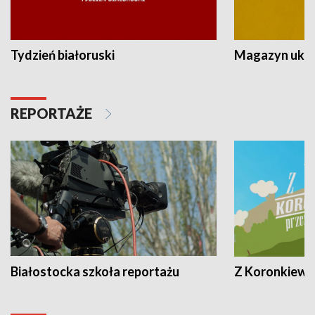
Tydzień białoruski
Magazyn ukra
REPORTAŻE
Białostocka szkoła reportażu
Z Koronkiewic