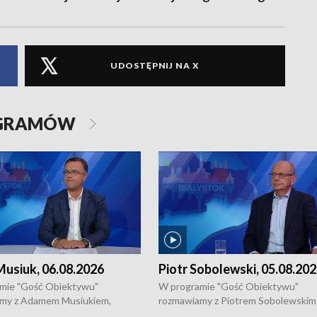
UDOSTĘPNIJ NA X
OGRAMÓW
usiuk, 06.08.2026
Piotr Sobolewski, 05.08.20
mie "Gość Obiektywu"
W programie "Gość Obiektywu"
my z Adamem Musiukiem,
rozmawiamy z Piotrem Sobolewskim
m wojewódzkim konserwatorem
Towarzystwa Amickus o możliwości