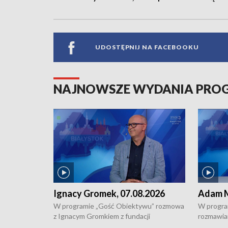
UDOSTĘPNIJ NA FACEBOOKU
NAJNOWSZE WYDANIA PR
Ignacy Gromek, 07.08.2026
Adam M
W programie „Gość Obiektywu” rozmowa
W progra
z Ignacym Gromkiem z fundacji
rozmawia
"Przystanek Autyzm" o opiece dorosłych
podlaski