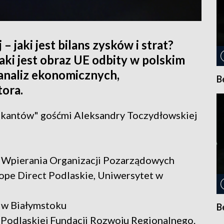
 – jaki jest bilans zysków i strat?
Jaki jest obraz UE odbity w polskim
analiz ekonomicznych,
B
tora.
z kantów" gośćmi Aleksandry Toczydłowskiej
 Wpierania Organizacji Pozarządowych
rope Direct Podlaskie, Uniwersytet w
 w Białymstoku
B
 Podlaskiej Fundacji Rozwoju Regionalnego.