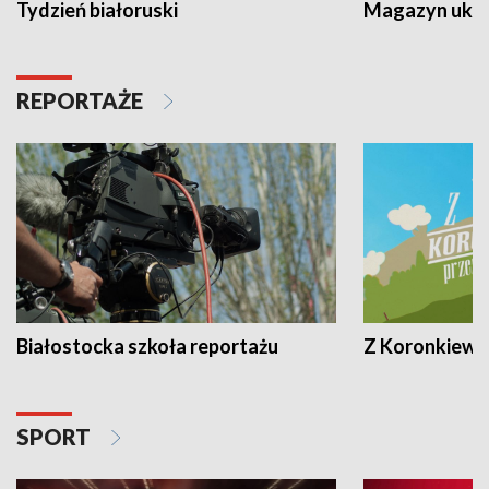
Tydzień białoruski
Magazyn ukra
REPORTAŻE
Białostocka szkoła reportażu
Z Koronkiewic
SPORT