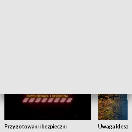
Grajmy Swoje
Białostocki Te
NAUKA I EDUKACJA
Przygotowani i bezpieczni
Uwaga kleszc