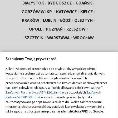
BIAŁYSTOK
/
BYDGOSZCZ
/
GDAŃSK
/
GORZÓW WLKP.
/
KATOWICE
/
KIELCE
/
KRAKÓW
/
LUBLIN
/
ŁÓDŹ
/
OLSZTYN
/
OPOLE
/
POZNAŃ
/
RZESZÓW
/
SZCZECIN
/
WARSZAWA
/
WROCŁAW
Szanujemy Twoją prywatność
Dołącz do nas:
Kliknij "Akceptuję i przechodzę do serwisu", aby wyrazić zgody na
korzystanie z technologii automatycznego śledzenia i zbierania danych,
TVP
dostęp do informacji na Twoim urządzeniu końcowym i ich
Abonament TVP
przechowywanie oraz na przetwarzanie Twoich danych osobowych przez
Regulamin TVP
nas, czyli Telewizję Polską S.A. w likwidacji (zwaną dalej również „TVP”),
Emisja w TVP
Polityka prywatności
Zaufanych Partnerów z IAB* (1201 firm)
oraz pozostałych
Zaufanych
Partnerów TVP (93 firm)
, w celach marketingowych (w tym do
Centrum informacji TVP
Moje zgody
zautomatyzowanego dopasowania reklam do Twoich zainteresowań i
mierzenia ich skuteczności) i pozostałych, które wskazujemy poniżej, a
Naziemna Telewizja Cyfrowa
Pomoc
także zgody na udostępnianie przez nas identyfikatora PPID do Google.
Sklep TVP