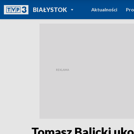
POWRÓT DO
BIAŁYSTOK
Aktualności
Pr
TVP REGIONY
Tomasz Balicki uko