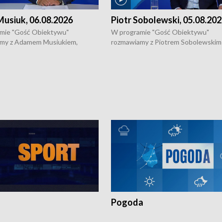
usiuk, 06.08.2026
Piotr Sobolewski, 05.08.20
mie "Gość Obiektywu"
W programie "Gość Obiektywu"
my z Adamem Musiukiem,
rozmawiamy z Piotrem Sobolewskim
m wojewódzkim konserwatorem
Towarzystwa Amickus o możliwości
o kondycji zabytków w regionie
wsparcia osób dotkniętych przemocą
 wniosków na prace
działaniu Ośrodka Pomocy Osobom
torskie.
Pokrzywdzonym Przestępstwem.
Pogoda