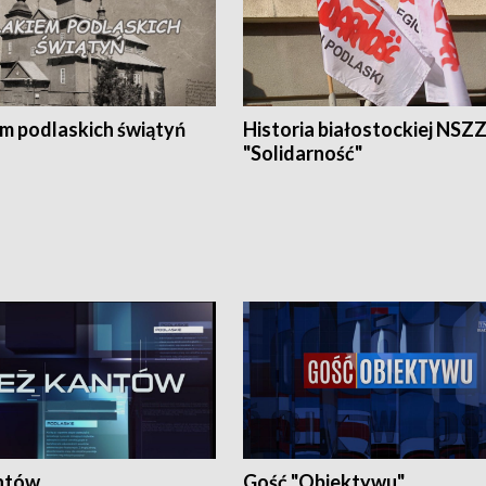
em podlaskich świątyń
Historia białostockiej NSZ
"Solidarność"
ntów
Gość "Obiektywu"