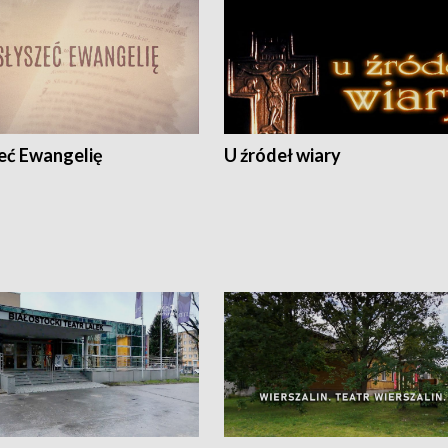
eć Ewangelię
U źródeł wiary