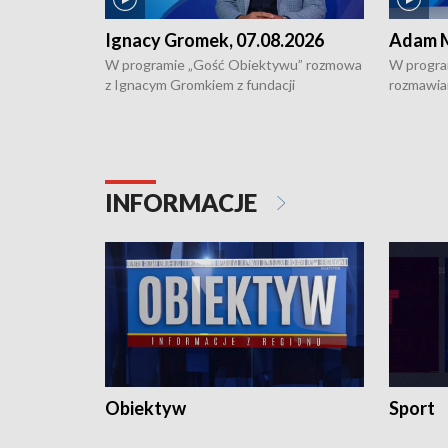
Ignacy Gromek, 07.08.2026
Adam M
W programie „Gość Obiektywu” rozmowa
W progra
z Ignacym Gromkiem z fundacji
rozmawia
"Przystanek Autyzm" o opiece dorosłych
podlaski
osób autystycznych oraz potrzebie
zabytków 
dziennej i całodobowej opieki.
i naborze
konserwa
INFORMACJE
Obiektyw
Sport