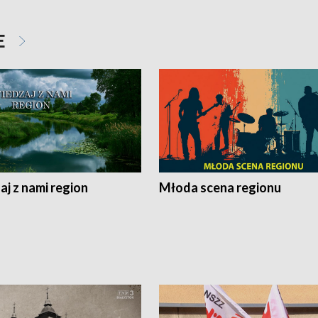
E
j z nami region
Młoda scena regionu