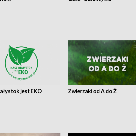
iałystok jest EKO
Zwierzaki od A do Ż