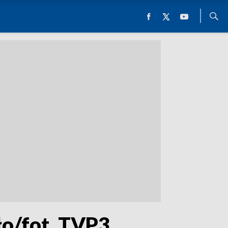
ło/fot. TVP3