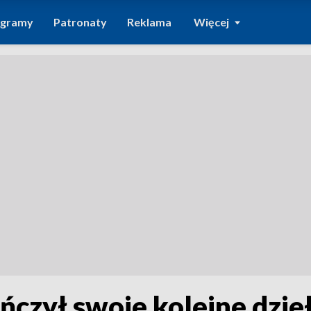
ogramy
Patronaty
Reklama
Więcej
ńczył swoje kolejne dzie