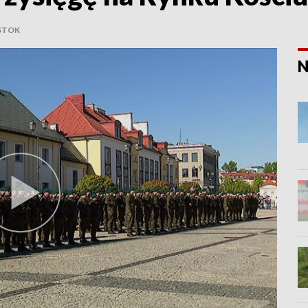
STOK
N