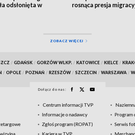
ła odsłonięta w
rosnąca presja migracy
ch [WIDEO]
[WIDEO]
ZOBACZ WIĘCEJ
SZCZ
/
GDAŃSK
/
GORZÓW WLKP.
/
KATOWICE
/
KIELCE
/
KRA
N
/
OPOLE
/
POZNAŃ
/
RZESZÓW
/
SZCZECIN
/
WARSZAWA
/
W
Dołącz do nas:
Centrum informacji TVP
Naziemna
Informacje o nadawcy
Program d
zetargowe
Zgłoś program (ROPAT)
Serwis fo
wizyjna
Kariera w TVP
Merchandi