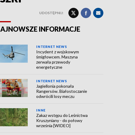
UDOSTĘPNIJ:
AJNOWSZE INFORMACJE
INTERNET NEWS
Incydent z wojskowym
śmigłowcem. Maszyna
zerwała przewody
energetyczne
INTERNET NEWS
Jagiellonia pokonała
Rangersów. Białostoczanie
odwrócili losy meczu
INNE
Zakaz wstępu do Leśnictwa
Kruszyniany - do połowy
września [WIDEO]