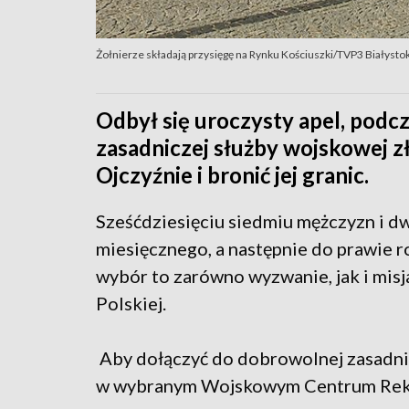
Żołnierze składają przysięgę na Rynku Kościuszki/TVP3 Białysto
Odbył się uroczysty apel, podc
zasadniczej służby wojskowej zł
Ojczyźnie i bronić jej granic.
S
ześćdziesięciu siedmiu mężczyzn i dw
miesięcznego, a następnie do prawie r
wybór to zarówno wyzwanie, jak i misj
Polskiej.
Aby dołączyć do dobrowolnej zasadnic
w wybranym Wojskowym Centrum Rekr