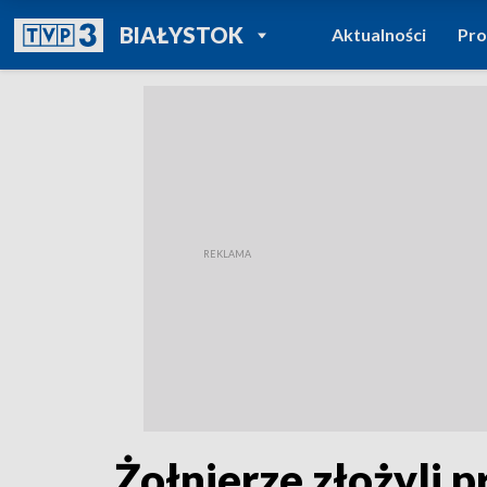
POWRÓT DO
BIAŁYSTOK
Aktualności
Pr
TVP REGIONY
Żołnierze złożyli 