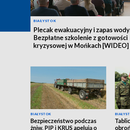
BIAŁYSTOK
Plecak ewakuacyjny i zapas wody
Bezpłatne szkolenie z gotowości
kryzysowej w Mońkach [WIDEO]
BIAŁYSTOK
BIAŁYS
Bezpieczeństwo podczas
Tabli
żniw. PIP i KRUS apelują o
obroń