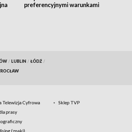
jna
preferencyjnymi warunkami
wsparcia [WIDEO]
KÓW
/
LUBLIN
/
ŁÓDŹ
/
ROCŁAW
 Telewizja Cyfrowa
Sklep TVP
la prasy
tograficzny
sing (znaki)