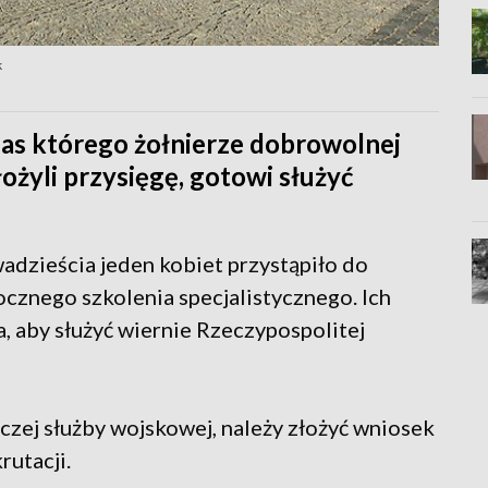
k
zas którego żołnierze dobrowolnej
ożyli przysięgę, gotowi służyć
adzieścia jeden kobiet przystąpiło do
ocznego szkolenia specjalistycznego. Ich
a, aby służyć wiernie Rzeczypospolitej
zej służby wojskowej, należy złożyć wniosek
utacji.