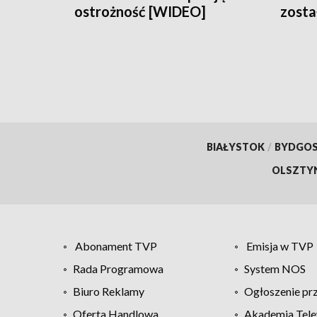
ostrożność [WIDEO]
zosta
Sejna
BIAŁYSTOK
/
BYDGO
OLSZTY
Abonament TVP
Emisja w TVP
Rada Programowa
System NOS
Biuro Reklamy
Ogłoszenie pr
Oferta Handlowa
Akademia Tele