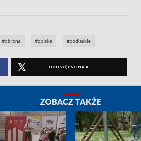
#obrona
#polska
#podlaskie
UDOSTĘPNIJ NA X
ZOBACZ TAKŻE