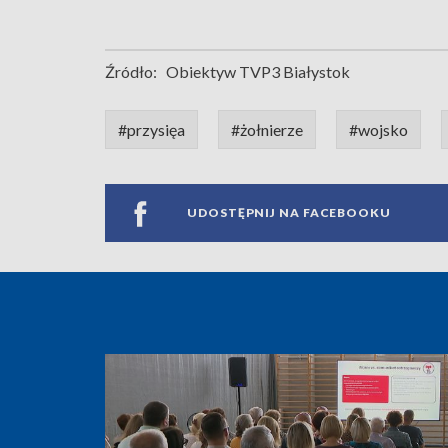
Źródło:
Obiektyw TVP3 Białystok
#przysięa
#żołnierze
#wojsko
UDOSTĘPNIJ NA FACEBOOKU