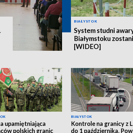
BIAŁYSTOK
.
System studni awar
Białymstoku zostan
[WIDEO]
TOK
BIAŁYSTOK
ca upamiętniająca
Kontrole na granicy z 
ców polskich granic
do 1 października. P