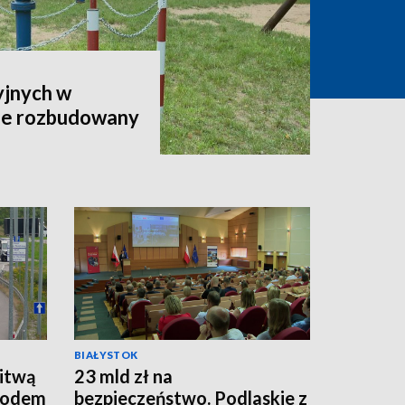
yjnych w
ie rozbudowany
BIAŁYSTOK
Litwą
23 mld zł na
owodem
bezpieczeństwo. Podlaskie z