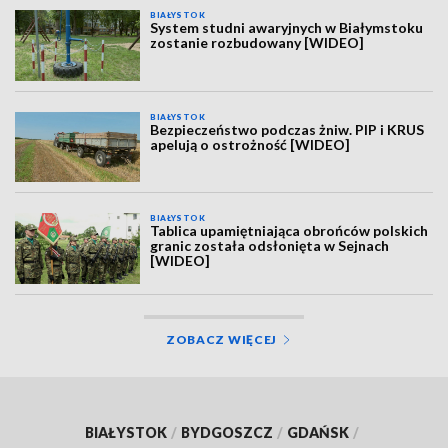
BIAŁYSTOK
System studni awaryjnych w Białymstoku
zostanie rozbudowany [WIDEO]
BIAŁYSTOK
Bezpieczeństwo podczas żniw. PIP i KRUS
apelują o ostrożność [WIDEO]
BIAŁYSTOK
Tablica upamiętniająca obrońców polskich
granic została odsłonięta w Sejnach
[WIDEO]
ZOBACZ WIĘCEJ
BIAŁYSTOK
/
BYDGOSZCZ
/
GDAŃSK
/