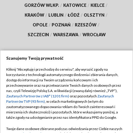
GORZÓW WLKP.
/
KATOWICE
/
KIELCE
/
KRAKÓW
/
LUBLIN
/
ŁÓDŹ
/
OLSZTYN
/
OPOLE
/
POZNAŃ
/
RZESZÓW
/
SZCZECIN
/
WARSZAWA
/
WROCŁAW
Szanujemy Twoją prywatność
Dołącz do nas:
Kliknij "Akceptuję i przechodzę do serwisu", aby wyrazić zgody na
korzystanie z technologii automatycznego śledzenia i zbierania danych,
TVP
dostęp do informacji na Twoim urządzeniu końcowym i ich
Abonament TVP
przechowywanie oraz na przetwarzanie Twoich danych osobowych przez
Regulamin TVP
nas, czyli Telewizję Polską S.A. w likwidacji (zwaną dalej również „TVP”),
Emisja w TVP
Polityka prywatności
Zaufanych Partnerów z IAB* (1201 firm)
oraz pozostałych
Zaufanych
Partnerów TVP (93 firm)
, w celach marketingowych (w tym do
Centrum informacji TVP
Moje zgody
zautomatyzowanego dopasowania reklam do Twoich zainteresowań i
mierzenia ich skuteczności) i pozostałych, które wskazujemy poniżej, a
Naziemna Telewizja Cyfrowa
Pomoc
także zgody na udostępnianie przez nas identyfikatora PPID do Google.
Sklep TVP
Biuro reklamy
Twoje dane osobowe zbierane podczas odwiedzania przez Ciebie naszych