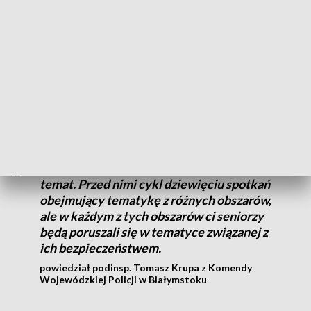
kulturalnej oraz edukacyjnej seniorów.
Na wnuczka, na policjanta, na amerykańskiego żołnierza czy
pracownika banku. Przestępcy wymyślają coraz
kreatywniejsze metody wyłudzania pieniędzy, a ich ofiarami
często padają seniorzy.
Chcemy zwiększyć ich wiedzę na ten
temat. Przed nimi cykl dziewięciu spotkań
obejmujący tematykę z różnych obszarów,
ale w każdym z tych obszarów ci seniorzy
będą poruszali się w tematyce związanej z
ich bezpieczeństwem.
powiedział podinsp. Tomasz Krupa z Komendy
Wojewódzkiej Policji w Białymstoku