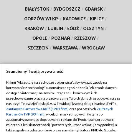
BIAŁYSTOK
/
BYDGOSZCZ
/
GDAŃSK
/
GORZÓW WLKP.
/
KATOWICE
/
KIELCE
/
KRAKÓW
/
LUBLIN
/
ŁÓDŹ
/
OLSZTYN
/
OPOLE
/
POZNAŃ
/
RZESZÓW
/
SZCZECIN
/
WARSZAWA
/
WROCŁAW
Szanujemy Twoją prywatność
Dołącz do nas:
Kliknij "Akceptuję i przechodzę do serwisu", aby wyrazić zgody na
korzystanie z technologii automatycznego śledzenia i zbierania danych,
TVP
dostęp do informacji na Twoim urządzeniu końcowym i ich
Abonament TVP
przechowywanie oraz na przetwarzanie Twoich danych osobowych przez
Regulamin TVP
nas, czyli Telewizję Polską S.A. w likwidacji (zwaną dalej również „TVP”),
Emisja w TVP
Polityka prywatności
Zaufanych Partnerów z IAB* (1201 firm)
oraz pozostałych
Zaufanych
Partnerów TVP (93 firm)
, w celach marketingowych (w tym do
Centrum informacji TVP
Moje zgody
zautomatyzowanego dopasowania reklam do Twoich zainteresowań i
mierzenia ich skuteczności) i pozostałych, które wskazujemy poniżej, a
Naziemna Telewizja Cyfrowa
Pomoc
także zgody na udostępnianie przez nas identyfikatora PPID do Google.