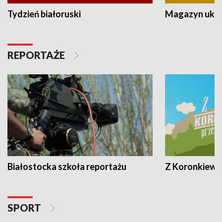
Tydzień białoruski
Magazyn ukra
REPORTAŻE
Białostocka szkoła reportażu
Z Koronkiewic
SPORT