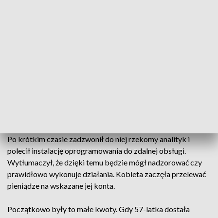
w podane ogłoszenie, została przekierowana do strony
internetowej. Tam podała swoje dane.
Po pewnym czasie zadzwoniła do niej osoba przedstawiająca
się jako pracownik akademii inwestowania w koncernie
paliwowym. Mówiła o inwestowaniu w rynek ropy naftowej,
złota i w kryptowaluty. Gdy kobieta wykazała
zainteresowanie inwestowaniem, dowiedziała się, że
skontaktuje się z nią analityk, który dokładnie zapozna ją z
całym procesem.
Po krótkim czasie zadzwonił do niej rzekomy analityk i
polecił instalację oprogramowania do zdalnej obsługi.
Wytłumaczył, że dzięki temu będzie mógł nadzorować czy
prawidłowo wykonuje działania. Kobieta zaczęła przelewać
pieniądze na wskazane jej konta.
Początkowo były to małe kwoty. Gdy 57-latka dostała