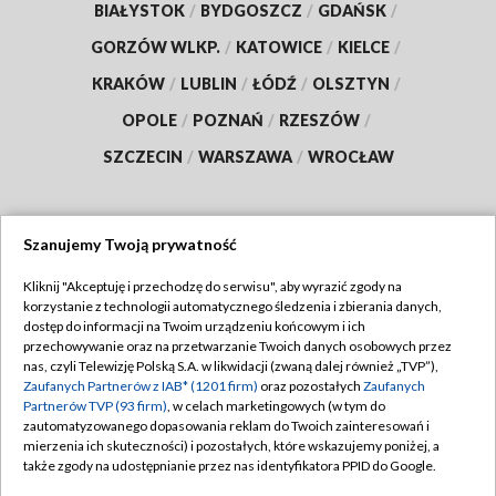
BIAŁYSTOK
/
BYDGOSZCZ
/
GDAŃSK
/
GORZÓW WLKP.
/
KATOWICE
/
KIELCE
/
KRAKÓW
/
LUBLIN
/
ŁÓDŹ
/
OLSZTYN
/
OPOLE
/
POZNAŃ
/
RZESZÓW
/
SZCZECIN
/
WARSZAWA
/
WROCŁAW
Szanujemy Twoją prywatność
Dołącz do nas:
Kliknij "Akceptuję i przechodzę do serwisu", aby wyrazić zgody na
korzystanie z technologii automatycznego śledzenia i zbierania danych,
TVP
dostęp do informacji na Twoim urządzeniu końcowym i ich
Abonament TVP
przechowywanie oraz na przetwarzanie Twoich danych osobowych przez
Regulamin TVP
nas, czyli Telewizję Polską S.A. w likwidacji (zwaną dalej również „TVP”),
Emisja w TVP
Polityka prywatności
Zaufanych Partnerów z IAB* (1201 firm)
oraz pozostałych
Zaufanych
Partnerów TVP (93 firm)
, w celach marketingowych (w tym do
Centrum informacji TVP
Moje zgody
zautomatyzowanego dopasowania reklam do Twoich zainteresowań i
mierzenia ich skuteczności) i pozostałych, które wskazujemy poniżej, a
Naziemna Telewizja Cyfrowa
Pomoc
także zgody na udostępnianie przez nas identyfikatora PPID do Google.
Sklep TVP
Biuro reklamy