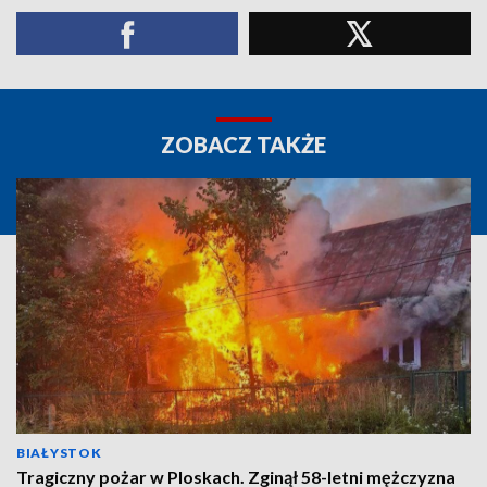
ZOBACZ TAKŻE
BIAŁYSTOK
Tragiczny pożar w Ploskach. Zginął 58-letni mężczyzna