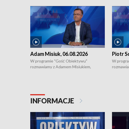
Adam Misiuk, 06.08.2026
Piotr S
W programie "Gość Obiektywu"
W progra
rozmawiamy z Adamem Misiukiem,
rozmawia
podlaskim wojewódzkim konserwatorem
Towarzys
zabytków o kondycji zabytków w regionie
wsparcia 
i naborze wniosków na prace
działani
konserwatorskie.
Pokrzywd
INFORMACJE