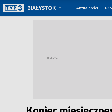
POWRÓT DO
BIAŁYSTOK
Aktualności
Pr
TVP REGIONY
Koniec miesięczne