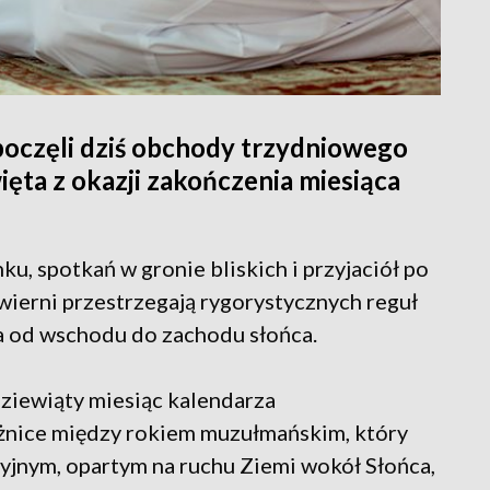
oczęli dziś obchody trzydniowego
więta z okazji zakończenia miesiąca
, spotkań w gronie bliskich i przyjaciół po
ierni przestrzegają rygorystycznych reguł
icia od wschodu do zachodu słońca.
ziewiąty miesiąc kalendarza
óżnice między rokiem muzułmańskim, który
ycyjnym, opartym na ruchu Ziemi wokół Słońca,