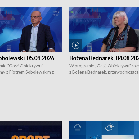
obolewski, 05.08.2026
Bożena Bednarek, 04.08.20
mie "Gość Obiektywu"
W programie „Gość Obiektywu” ro
my z Piotrem Sobolewskim z
z Bożeną Bednarek, przewodnicząca
twa Amickus o możliwościach
Białostockiej Rady Seniorów, o walc
osób dotkniętych przemocą i
samotnością, pomysłach na to jak
u Ośrodka Pomocy Osobom
wyciągać osoby starsze z domów i j
zonym Przestępstwem.
ważne jest to by nie były same.