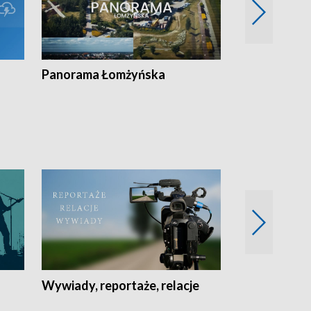
Panorama Łomżyńska
Przegląd suw
Wywiady, reportaże, relacje
Recepta na...