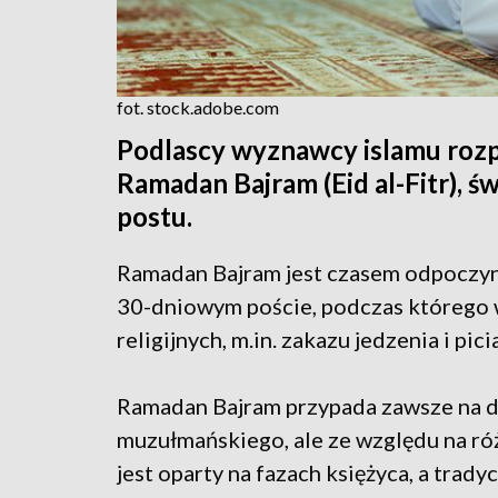
fot. stock.adobe.com
Podlascy wyznawcy islamu rozp
Ramadan Bajram (Eid al-Fitr), ś
postu.
Ramadan Bajram jest czasem odpoczynku
30-dniowym poście, podczas którego w
religijnych, m.in. zakazu jedzenia i p
Ramadan Bajram przypada zawsze na d
muzułmańskiego, ale ze względu na r
jest oparty na fazach księżyca, a trad