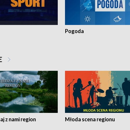
Pogoda
E
j z nami region
Młoda scena regionu