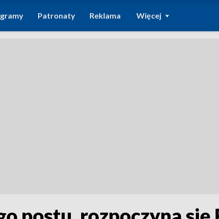
ogramy
Patronaty
Reklama
Więcej
go postu, rozpoczyna si