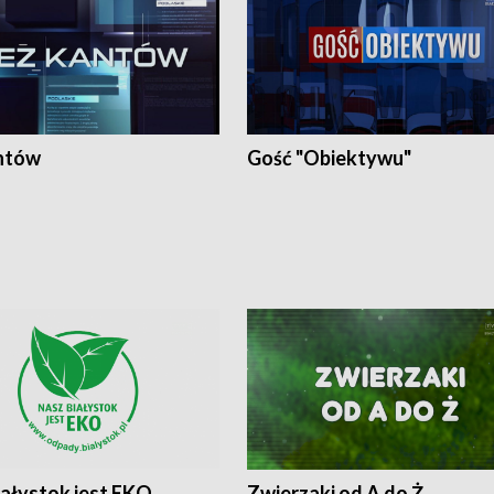
ntów
Gość "Obiektywu"
iałystok jest EKO
Zwierzaki od A do Ż