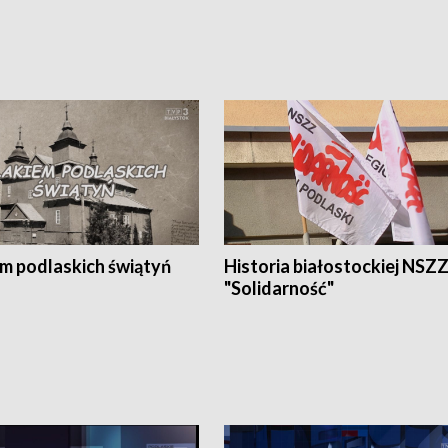
em podlaskich świątyń
Historia białostockiej NSZ
"Solidarność"