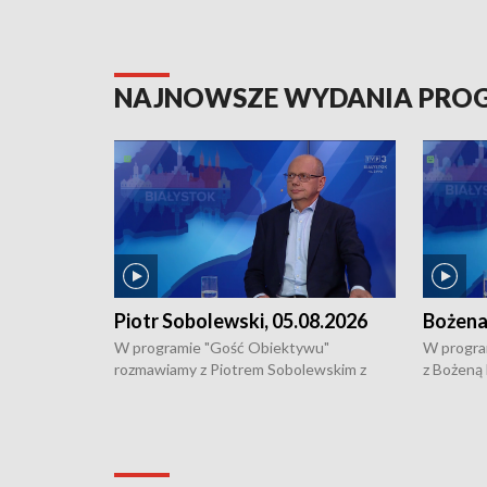
NAJNOWSZE WYDANIA PR
Piotr Sobolewski, 05.08.2026
Bożena
W programie "Gość Obiektywu"
W progra
rozmawiamy z Piotrem Sobolewskim z
z Bożeną
Towarzystwa Amickus o możliwościach
Białostoc
wsparcia osób dotkniętych przemocą i
samotnośc
działaniu Ośrodka Pomocy Osobom
wyciągać 
Pokrzywdzonym Przestępstwem.
ważne jes