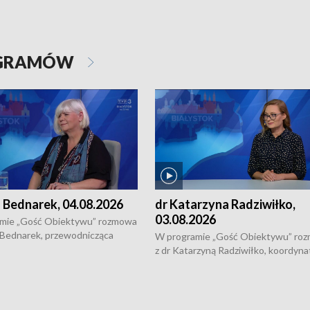
OGRAMÓW
 Bednarek, 04.08.2026
dr Katarzyna Radziwiłko,
03.08.2026
mie „Gość Obiektywu” rozmowa
 Bednarek, przewodnicząca
W programie „Gość Obiektywu” ro
kiej Rady Seniorów, o walce z
z dr Katarzyną Radziwiłko, koordyna
ią, pomysłach na to jak
projektu "Etnomozaika. Współczes
osoby starsze z domów i jak
dziedzictwo kulturowe wsi" o tym, j
t to by nie były same.
wygląda dzisiejsza kultura polskiej w