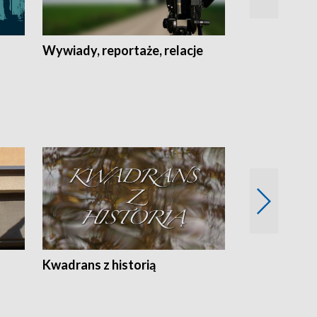
Wywiady, reportaże, relacje
Recepta na...
Z
Kwadrans z historią
Kartki z kal