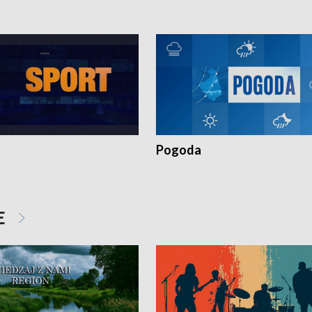
Pogoda
E