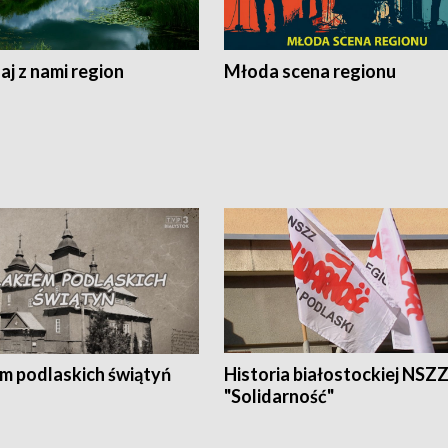
j z nami region
Młoda scena regionu
em podlaskich świątyń
Historia białostockiej NSZ
"Solidarność"