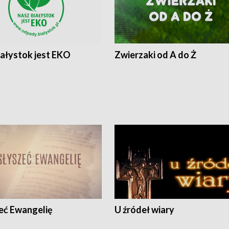
iałystok jest EKO
Zwierzaki od A do Ż
eć Ewangelię
U źródeł wiary