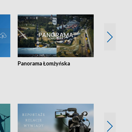
Panorama Łomżyńska
Przegląd suw