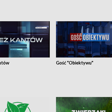
ntów
Gość "Obiektywu"