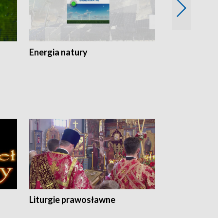
Energia natury
Ogród i nie t
Liturgie prawosławne