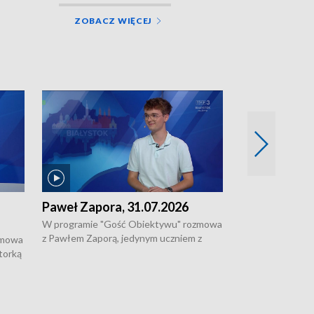
ZOBACZ WIĘCEJ
Paweł Zapora, 31.07.2026
Jacek Brzozo
W programie "Gość Obiektywu" rozmowa
W programie „G
z Pawłem Zaporą, jedynym uczniem z
z Jackiem Brzoz
zmowa
regionu, który wziął udział w
podlaskim o syst
torką
prestiżowym programie edukacyjnym dla
ostrzegania w w
ne
uczniów z całego świata organizowanym
ak
w USA przez Uniwersytet Yale.
si.