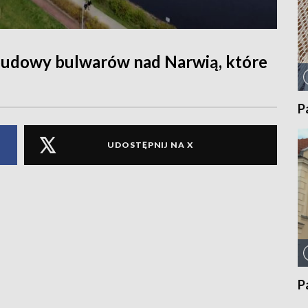
budowy bulwarów nad Narwią, które
P
UDOSTĘPNIJ NA X
P