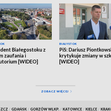
TOK
BIAŁYSTOK
dent Białegostoku z
PiS: Dariusz Piontkows
 zaufania i
krytykuje zmiany w sz
utorium [WIDEO]
[WIDEO]
ZOBACZ WIĘCEJ
SZCZ
/
GDAŃSK
/
GORZÓW WLKP.
/
KATOWICE
/
KIELCE
/
KRA