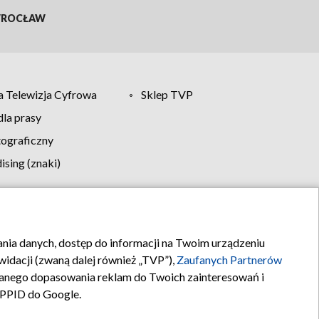
ROCŁAW
 Telewizja Cyfrowa
Sklep TVP
la prasy
tograficzny
sing (znaki)
klamy
Kontakt
rania danych, dostęp do informacji na Twoim urządzeniu
idacji (zwaną dalej również „TVP”),
Zaufanych Partnerów
anego dopasowania reklam do Twoich zainteresowań i
a PPID do Google.