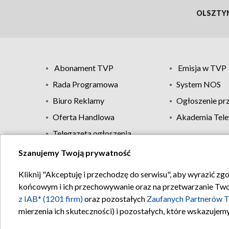
OLSZTY
Abonament TVP
Emisja w TVP
Rada Programowa
System NOS
Biuro Reklamy
Ogłoszenie pr
Oferta Handlowa
Akademia Tele
Telegazeta ogłoszenia
Szanujemy Twoją prywatność
Regulamin TVP
Kliknij "Akceptuję i przechodzę do serwisu", aby wyrazić zg
końcowym i ich przechowywanie oraz na przetwarzanie Twoich
z IAB* (1201 firm)
oraz pozostałych
Zaufanych Partnerów T
mierzenia ich skuteczności) i pozostałych, które wskazujemy