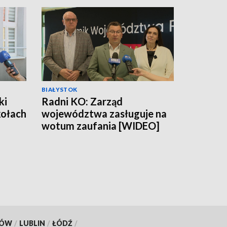
BIAŁYSTOK
ki
Radni KO: Zarząd
kołach
województwa zasługuje na
wotum zaufania [WIDEO]
KÓW
/
LUBLIN
/
ŁÓDŹ
/