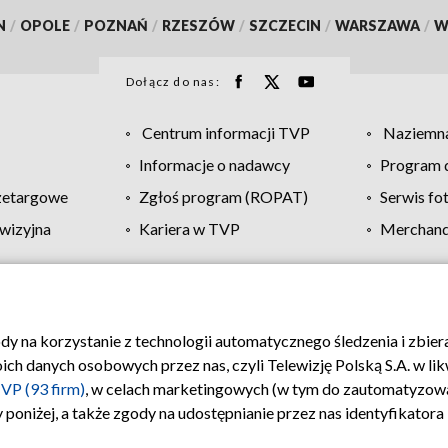
N
/
OPOLE
/
POZNAŃ
/
RZESZÓW
/
SZCZECIN
/
WARSZAWA
/
W
Dołącz do nas:
Centrum informacji TVP
Naziemna
Informacje o nadawcy
Program d
zetargowe
Zgłoś program (ROPAT)
Serwis fo
wizyjna
Kariera w TVP
Merchandi
Polityka prywatności
Moje zgody
Pomoc
Biuro re
ody na korzystanie z technologii automatycznego śledzenia i zbie
 danych osobowych przez nas, czyli Telewizję Polską S.A. w likw
VP (93 firm)
, w celach marketingowych (w tym do zautomatyzow
 poniżej, a także zgody na udostępnianie przez nas identyfikator