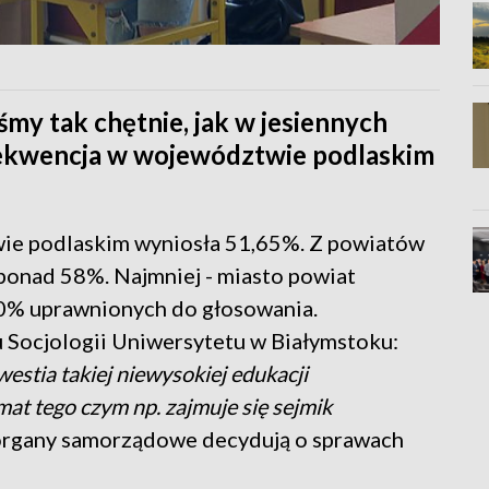
my tak chętnie, jak w jesiennych
ekwencja w województwie podlaskim
ie podlaskim wyniosła 51,65%. Z powiatów
ponad 58%. Najmniej - miasto powiat
40% uprawnionych do głosowania.
u Socjologii Uniwersytetu w Białymstoku:
estia takiej niewysokiej edukacji
mat tego czym np. zajmuje się sejmik
 organy samorządowe decydują o sprawach