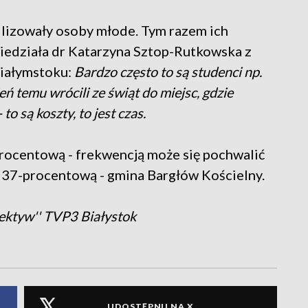
lizowały osoby młode. Tym razem ich
iedziała dr Katarzyna Sztop-Rutkowska z
Białymstoku:
Bardzo często to są studenci np.
ń temu wrócili ze świąt do miejsc, gdzie
o są koszty, to jest czas.
rocentową - frekwencją może się pochwalić
- 37-procentową - gmina Bargłów Kościelny.
ektyw'' TVP3 Białystok
UDOSTĘPNIJ NA X