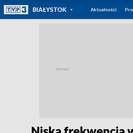
POWRÓT DO
BIAŁYSTOK
Aktualności
Pr
TVP REGIONY
Niska frekwencja