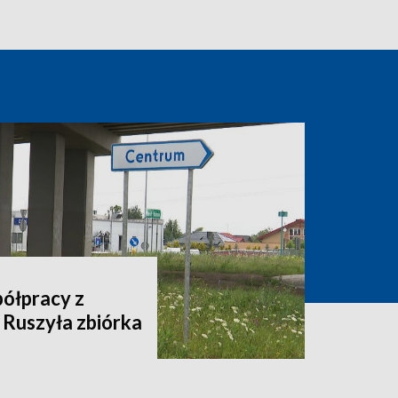
półpracy z
 Ruszyła zbiórka