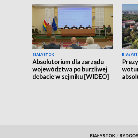
BIAŁYSTOK
BIAŁYS
Absolutorium dla zarządu
Prezy
województwa po burzliwej
wotum
debacie w sejmiku [WIDEO]
absol
BIAŁYSTOK
/
BYDGO