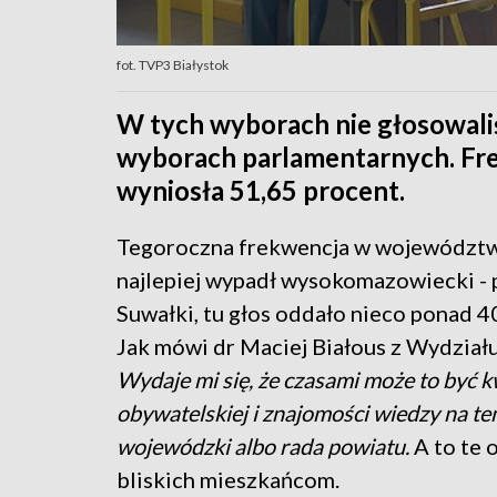
fot. TVP3 Białystok
W tych wyborach nie głosowaliś
wyborach parlamentarnych. Fr
wyniosła 51,65 procent.
Tegoroczna frekwencja w województw
najlepiej wypadł wysokomazowiecki - 
Suwałki, tu głos oddało nieco ponad 
Jak mówi dr Maciej Białous z Wydział
Wydaje mi się, że czasami może to być kw
obywatelskiej i znajomości wiedzy na te
wojewódzki albo rada powiatu.
A to te
bliskich mieszkańcom.