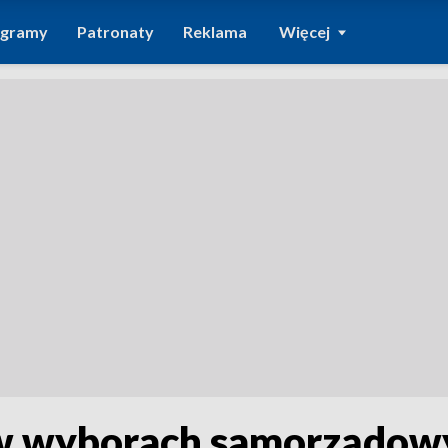
ogramy
Patronaty
Reklama
Więcej
 w wyborach samorządow