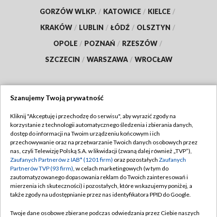
GORZÓW WLKP.
/
KATOWICE
/
KIELCE
/
KRAKÓW
/
LUBLIN
/
ŁÓDŹ
/
OLSZTYN
/
OPOLE
/
POZNAŃ
/
RZESZÓW
/
SZCZECIN
/
WARSZAWA
/
WROCŁAW
Szanujemy Twoją prywatność
Dołącz do nas:
Kliknij "Akceptuję i przechodzę do serwisu", aby wyrazić zgody na
korzystanie z technologii automatycznego śledzenia i zbierania danych,
TVP
dostęp do informacji na Twoim urządzeniu końcowym i ich
Abonament TVP
przechowywanie oraz na przetwarzanie Twoich danych osobowych przez
Regulamin TVP
nas, czyli Telewizję Polską S.A. w likwidacji (zwaną dalej również „TVP”),
Emisja w TVP
Polityka prywatności
Zaufanych Partnerów z IAB* (1201 firm)
oraz pozostałych
Zaufanych
Partnerów TVP (93 firm)
, w celach marketingowych (w tym do
Centrum informacji TVP
Moje zgody
zautomatyzowanego dopasowania reklam do Twoich zainteresowań i
mierzenia ich skuteczności) i pozostałych, które wskazujemy poniżej, a
Naziemna Telewizja Cyfrowa
Pomoc
także zgody na udostępnianie przez nas identyfikatora PPID do Google.
Sklep TVP
Biuro reklamy
Twoje dane osobowe zbierane podczas odwiedzania przez Ciebie naszych