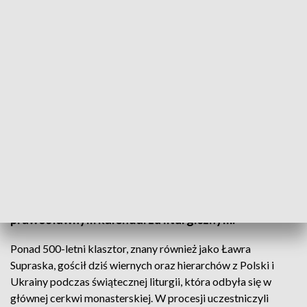
fot. TVP3 Białystok
Główne obchody prawosławnego święta
Zwiastowania Najświętszej Marii Panny odbyły się
w męskim monasterze w Supraślu. Święto zaliczane
jest do dwunastu najważniejszych uroczystości w
prawosławnym kalendarzu liturgicznym.
Ponad 500-letni klasztor, znany również jako Ławra
Supraska, gościł dziś wiernych oraz hierarchów z Polski i
Ukrainy podczas świątecznej liturgii, która odbyła się w
głównej cerkwi monasterskiej. W procesji uczestniczyli