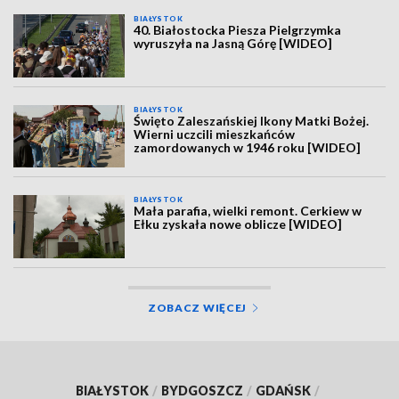
BIAŁYSTOK
40. Białostocka Piesza Pielgrzymka
wyruszyła na Jasną Górę [WIDEO]
BIAŁYSTOK
Święto Zaleszańskiej Ikony Matki Bożej.
Wierni uczcili mieszkańców
zamordowanych w 1946 roku [WIDEO]
BIAŁYSTOK
Mała parafia, wielki remont. Cerkiew w
Ełku zyskała nowe oblicze [WIDEO]
ZOBACZ WIĘCEJ
BIAŁYSTOK
/
BYDGOSZCZ
/
GDAŃSK
/