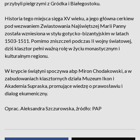
przybyli pielgrzymi z Gródka i Białegostoku.
Historia tego miejsca sięga XV wieku, a jego główna cerkiew
pod wezwaniem Zwiastowania Najświętszej Marii Panny
została wzniesiona w stylu gotycko-bizantyjskim w latach
1503-1511. Pomimo zniszczeń podczas II wojny światowej,
dziś klasztor pełni ważną rolę w życiu monastycznym i
kulturalnym regionu.
W krypcie świątyni spoczywa abp Miron Chodakowski, a w
zabudowaniach klasztornych działa Muzeum Ikon i
Akademia Supraska, promujące wiedzę o prawosławiu i
dialog ekumeniczny.
Oprac. Aleksandra Szczurowska, źródło: PAP