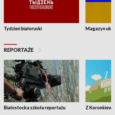
Tydzień białoruski
Magazyn ukra
REPORTAŻE
Białostocka szkoła reportażu
Z Koronkiewic