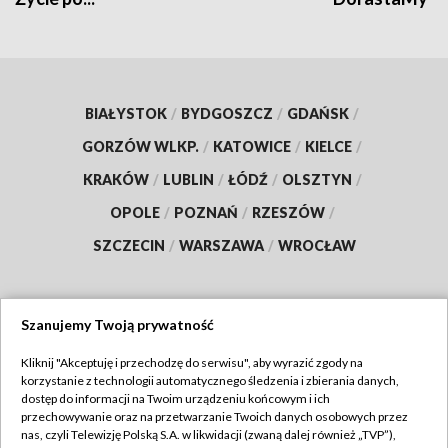
BIAŁYSTOK
/
BYDGOSZCZ
/
GDAŃSK
/
GORZÓW WLKP.
/
KATOWICE
/
KIELCE
/
KRAKÓW
/
LUBLIN
/
ŁÓDŹ
/
OLSZTYN
/
OPOLE
/
POZNAŃ
/
RZESZÓW
/
SZCZECIN
/
WARSZAWA
/
WROCŁAW
Szanujemy Twoją prywatność
Dołącz do nas:
Kliknij "Akceptuję i przechodzę do serwisu", aby wyrazić zgody na
korzystanie z technologii automatycznego śledzenia i zbierania danych,
TVP
dostęp do informacji na Twoim urządzeniu końcowym i ich
Abonament TVP
przechowywanie oraz na przetwarzanie Twoich danych osobowych przez
Regulamin TVP
nas, czyli Telewizję Polską S.A. w likwidacji (zwaną dalej również „TVP”),