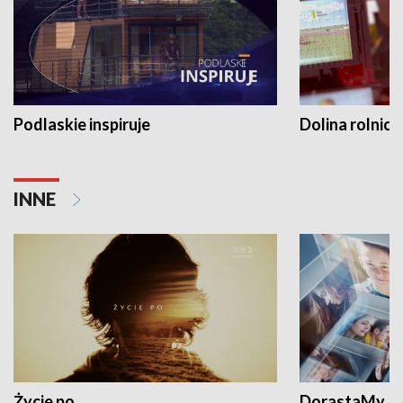
Podlaskie inspiruje
Dolina rolnicz
INNE
Życie po...
DorastaMy