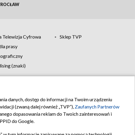
ROCŁAW
 Telewizja Cyfrowa
Sklep TVP
la prasy
tograficzny
sing (znaki)
klamy
Kontakt
rania danych, dostęp do informacji na Twoim urządzeniu
idacji (zwaną dalej również „TVP”),
Zaufanych Partnerów
anego dopasowania reklam do Twoich zainteresowań i
a PPID do Google.
”, w tym informacje zapisywane za pomocą technologii