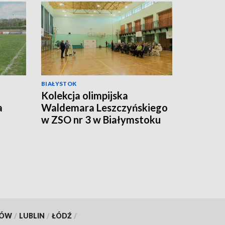
BIAŁYSTOK
ć
Kolekcja olimpijska
a
Waldemara Leszczyńskiego
w ZSO nr 3 w Białymstoku
[WIDEO]
KÓW
/
LUBLIN
/
ŁÓDŹ
/