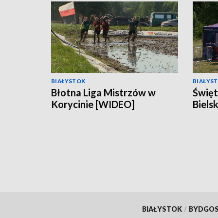
BIAŁYSTOK
BIAŁYS
Błotna Liga Mistrzów w
Święt
Korycinie [WIDEO]
Biels
BIAŁYSTOK
/
BYDGO