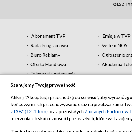
OLSZTY
Abonament TVP
Emisja w TVP
Rada Programowa
System NOS
Biuro Reklamy
Ogłoszenie pr
Oferta Handlowa
Akademia Tele
Telegazeta ogłoszenia
Szanujemy Twoją prywatność
Regulamin TVP
Kliknij "Akceptuję i przechodzę do serwisu", aby wyrazić zg
końcowym i ich przechowywanie oraz na przetwarzanie Twoich
z IAB* (1201 firm)
oraz pozostałych
Zaufanych Partnerów T
mierzenia ich skuteczności) i pozostałych, które wskazujemy
Twoje dane osobowe zbierane podczas odwiedzania przez 