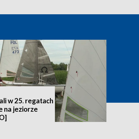
li w 25. regatach
 na jeziorze
O]