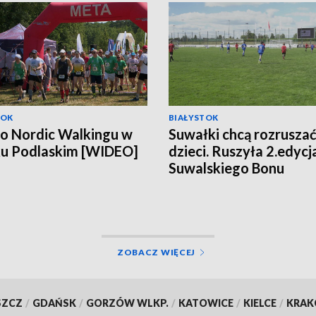
TOK
BIAŁYSTOK
o Nordic Walkingu w
Suwałki chcą rozrusza
ku Podlaskim [WIDEO]
dzieci. Ruszyła 2.edycj
Suwalskiego Bonu
Sportowego [WIDEO]
ZOBACZ WIĘCEJ
SZCZ
/
GDAŃSK
/
GORZÓW WLKP.
/
KATOWICE
/
KIELCE
/
KRA