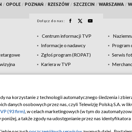
N
/
OPOLE
/
POZNAŃ
/
RZESZÓW
/
SZCZECIN
/
WARSZAWA
/
W
Dołącz do nas:
Centrum informacji TVP
Naziemna
Informacje o nadawcy
Program d
zetargowe
Zgłoś program (ROPAT)
Serwis fo
wizyjna
Kariera w TVP
Merchandi
Polityka prywatności
Moje zgody
Pomoc
Biuro re
ody na korzystanie z technologii automatycznego śledzenia i zbie
 danych osobowych przez nas, czyli Telewizję Polską S.A. w likw
VP (93 firm)
, w celach marketingowych (w tym do zautomatyzow
 poniżej, a także zgody na udostępnianie przez nas identyfikator
Ciebie naszych
poszczególnych serwisów
zwanych dalej „Portalem