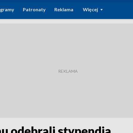
ogramy
Patronaty
Reklama
Więcej
u odebrali stypendia