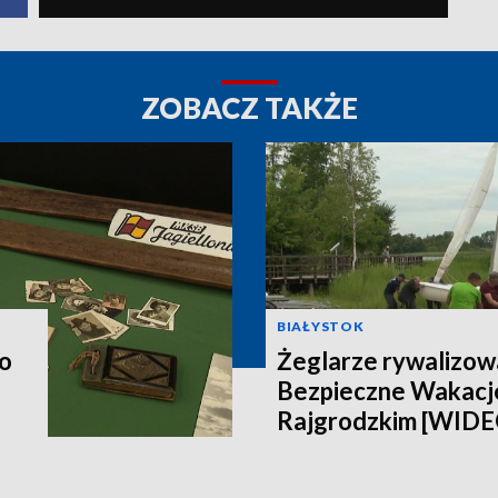
ZOBACZ TAKŻE
BIAŁYSTOK
do
Żeglarze rywalizowa
Bezpieczne Wakacje
Rajgrodzkim [WIDE