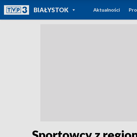
POWRÓT DO
BIAŁYSTOK
Aktualności
Pr
TVP REGIONY
Sportowcy z region