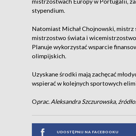
mistrzostwach Europy w Portugalii, z
stypendium.
Natomiast Michał Chojnowski, mistrz 
mistrzostwo świata i wicemistrzostwo
P
lanuje wykorzystać wsparcie finanso
olimpijskich.
Uzyskane środki mają zachęcać młodyc
wspierać w kolejnych sportowych elim
O
prac. Aleksandra Szczurowska, źródło
UDOSTĘPNIJ NA FACEBOOKU