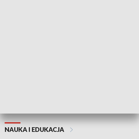
Żyjący Kościół
Usłyszeć Ewa
KULTURA I SZTUKA
Grajmy Swoje
Białostocki Te
NAUKA I EDUKACJA