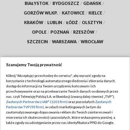
BIAŁYSTOK
/
BYDGOSZCZ
/
GDAŃSK
/
GORZÓW WLKP.
/
KATOWICE
/
KIELCE
/
KRAKÓW
/
LUBLIN
/
ŁÓDŹ
/
OLSZTYN
/
OPOLE
/
POZNAŃ
/
RZESZÓW
/
SZCZECIN
/
WARSZAWA
/
WROCŁAW
Szanujemy Twoją prywatność
Dołącz do nas:
Kliknij "Akceptuję i przechodzę do serwisu", aby wyrazić zgody na
korzystanie z technologii automatycznego śledzenia i zbierania danych,
TVP
dostęp do informacji na Twoim urządzeniu końcowym i ich
Abonament TVP
przechowywanie oraz na przetwarzanie Twoich danych osobowych przez
Regulamin TVP
nas, czyli Telewizję Polską S.A. w likwidacji (zwaną dalej również „TVP”),
Emisja w TVP
Polityka prywatności
Zaufanych Partnerów z IAB* (1201 firm)
oraz pozostałych
Zaufanych
Partnerów TVP (93 firm)
, w celach marketingowych (w tym do
Centrum informacji TVP
Moje zgody
zautomatyzowanego dopasowania reklam do Twoich zainteresowań i
mierzenia ich skuteczności) i pozostałych, które wskazujemy poniżej, a
Naziemna Telewizja Cyfrowa
Pomoc
także zgody na udostępnianie przez nas identyfikatora PPID do Google.
Sklep TVP