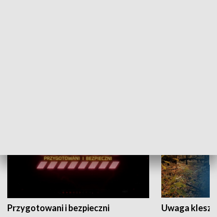
Grajmy Swoje
Białostocki Te
NAUKA I EDUKACJA
Przygotowani i bezpieczni
Uwaga kleszc