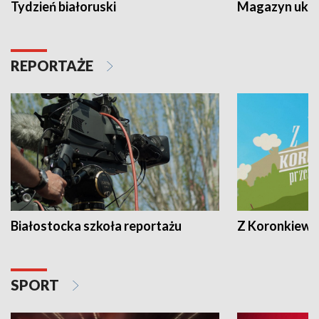
Tydzień białoruski
Magazyn ukra
REPORTAŻE
Białostocka szkoła reportażu
Z Koronkiewic
SPORT